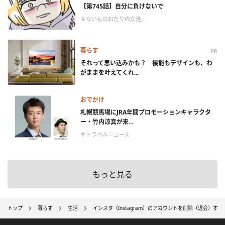
【第745話】自分に負けないで
＃ないものねだりの女達。
暮らす
PR
それって思い込みかも？ 機能もデザインも、わ
がままを叶えてくれ...
おでかけ
札幌競馬場にJRA年間プロモーションキャラクタ
ー・竹内涼真が来...
＃トラベルニュース
もっと見る
トップ
暮らす
生活
インスタ（Instagram）のアカウントを削除（退会）す