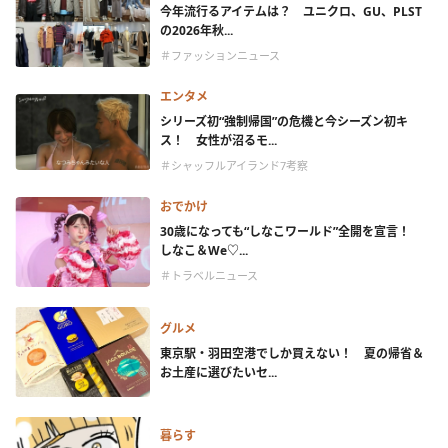
今年流行るアイテムは？ ユニクロ、GU、PLST
の2026年秋...
＃ファッションニュース
エンタメ
シリーズ初“強制帰国”の危機と今シーズン初キ
ス！ 女性が沼るモ...
＃シャッフルアイランド7考察
おでかけ
30歳になっても“しなこワールド”全開を宣言！
しなこ＆We♡...
＃トラベルニュース
グルメ
東京駅・羽田空港でしか買えない！ 夏の帰省＆
お土産に選びたいセ...
暮らす