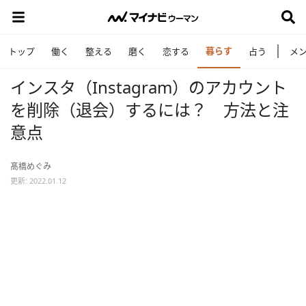
暮らす
トップ
働く
整える
磨く
恋する
占う
メ
インスタ（Instagram）のアカウント
を削除（退会）するには？ 方法と注
意点
髙橋めぐみ
更新: 2022.01.12