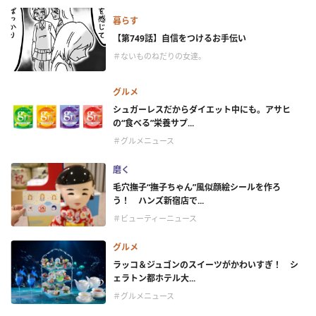
暮らす
【第749話】自信をつけるお手伝い
＃ないものねだりの女達。
グルメ
シュガーレスだからダイエット中にも。アサヒ
の“食べる”栄養サプ...
＃グルメニュース
磨く
毛穴撫子“撫子ちゃん”風似顔絵シールを作ろ
う！ ハンズ新宿店で...
＃ビューティーニュース
グルメ
ラッコ＆ジュゴンのスイーツがかわいすぎ！ シ
ェラトン都ホテル大...
＃グルメニュース