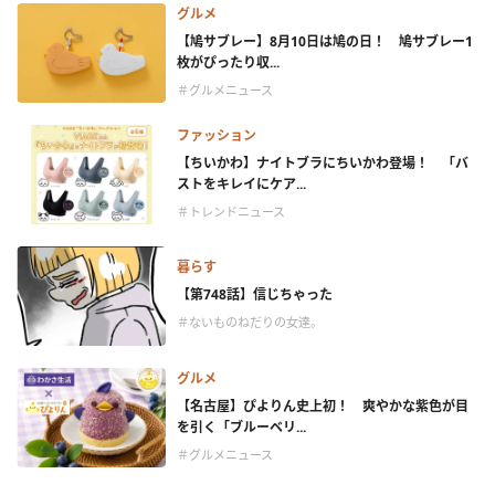
グルメ
【鳩サブレー】8月10日は鳩の日！ 鳩サブレー1
枚がぴったり収...
＃グルメニュース
ファッション
【ちいかわ】ナイトブラにちいかわ登場！ 「バ
ストをキレイにケア...
＃トレンドニュース
暮らす
【第748話】信じちゃった
＃ないものねだりの女達。
グルメ
【名古屋】ぴよりん史上初！ 爽やかな紫色が目
を引く「ブルーベリ...
＃グルメニュース