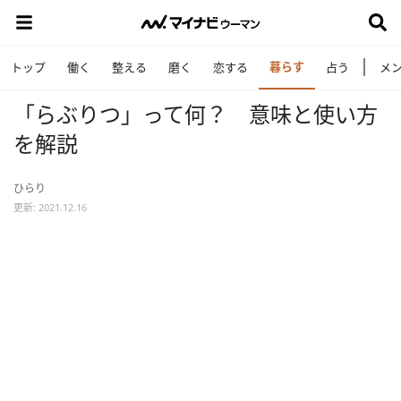
暮らす
トップ
働く
整える
磨く
恋する
占う
メ
「らぶりつ」って何？ 意味と使い方
を解説
ひらり
更新: 2021.12.16