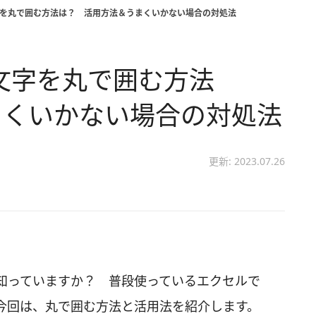
文字を丸で囲む方法は？ 活用方法＆うまくいかない場合の対処法
で文字を丸で囲む方法
まくいかない場合の対処法
更新: 2023.07.26
知っていますか？ 普段使っているエクセルで
今回は、丸で囲む方法と活用法を紹介します。