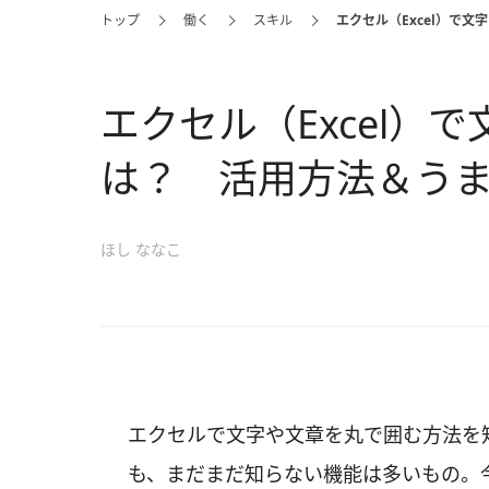
トップ
働く
スキル
エクセル（Excel）で
エクセル（Excel）
は？ 活用方法＆う
ほし ななこ
エクセルで文字や文章を丸で囲む方法を
も、まだまだ知らない機能は多いもの。