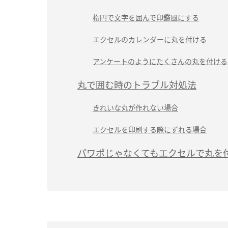
楕円で文字を囲んで印鑑風にする
エクセルのカレンダーに丸を付ける
アンケートのようにたくさんの丸を付ける
丸で囲む時のトラブル対処法
きれいな丸が作れない場合
エクセルを印刷する際にずれる場合
パワポじゃなくてもエクセルで丸を