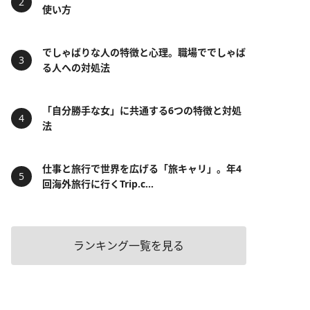
使い方
でしゃばりな人の特徴と心理。職場ででしゃば
る人への対処法
「自分勝手な女」に共通する6つの特徴と対処
法
仕事と旅行で世界を広げる「旅キャリ」。年4
回海外旅行に行くTrip.c...
ランキング一覧を見る