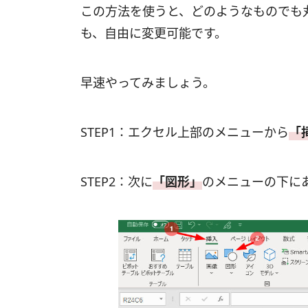
この方法を使うと、どのようなものでも
も、自由に変更可能です。
早速やってみましょう。
STEP1：エクセル上部のメニューから
「
STEP2：次に
「図形」
のメニューの下に