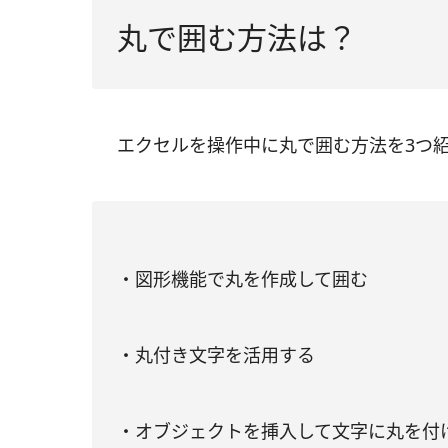
丸で囲む方法は？
エクセルを操作中に丸で囲む方法を3つ
・図形機能で丸を作成して囲む
・丸付き文字を活用する
・オブジェクトを挿入して文字に丸を付