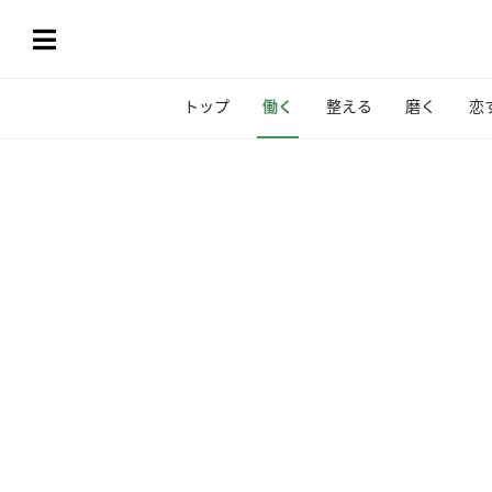
トップ
働く
整える
磨く
恋