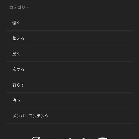
カテゴリー
働く
整える
磨く
恋する
暮らす
占う
メンバーコンテンツ