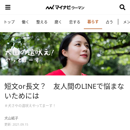
暮らす
トップ
働く
整える
磨く
恋する
占う
メ
短文or長文？ 友人間のLINEで悩まな
いためには
＃犬さやの遠吠えやってまーす！
犬山紙子
更新: 2021.09.15