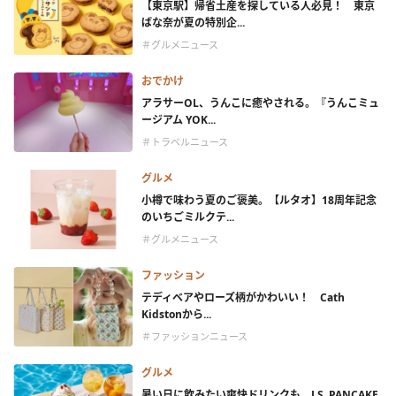
【東京駅】帰省土産を探している人必見！ 東京
ばな奈が夏の特別企...
＃グルメニュース
おでかけ
アラサーOL、うんこに癒やされる。『うんこミュ
ージアム YOK...
＃トラベルニュース
グルメ
小樽で味わう夏のご褒美。【ルタオ】18周年記念
のいちごミルクテ...
＃グルメニュース
ファッション
テディベアやローズ柄がかわいい！ Cath
Kidstonから...
＃ファッションニュース
グルメ
暑い日に飲みたい爽快ドリンクも。J.S. PANCAKE