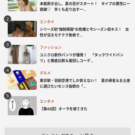
本能剥き出し、夏の恋がスタート！ タイプの異性に一
直線♡ 早くも走り出す一...
エンタメ
シリーズ初“強制帰国”の危機と今シーズン初キス！ 女
性が沼るモテテク勃発で...
ファッション
ユニクロ新作パンツが優秀！ 「タックワイドパン
ツ」と徹底比較＆着回しコーデ...
グルメ
東京駅・羽田空港でしか買えない！ 夏の帰省＆お土産
に選びたいセンス抜群の「...
エンタメ
【第43回】オーラを視てきた