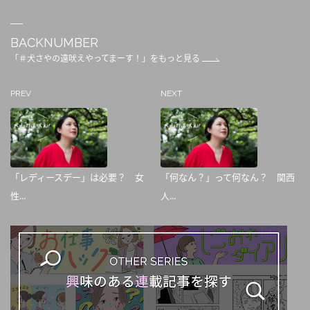
BACKNUMBER
「＃犬さやの遠吠えやってまーす！」をもっと見る
PREV
NEXT
「レディースデー」は必要？ 女
「何なん？」って何なん？ 関西
性...
人...