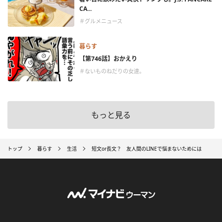
CA...
＃グルメニュース
暮らす
【第746話】おかえり
＃ないものねだりの女達。
もっと見る
トップ
暮らす
生活
短文or長文？ 友人間のLINEで悩まないためには