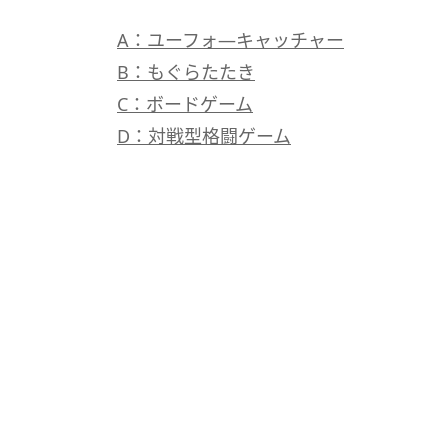
A：ユーフォ―キャッチャー
B：もぐらたたき
C：ボードゲーム
D：対戦型格闘ゲーム