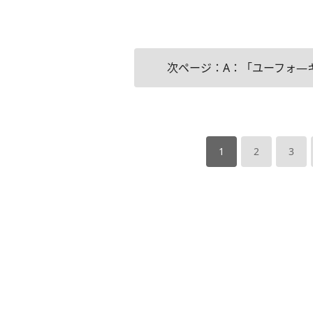
次ページ：A：「ユーフォ―
1
2
3