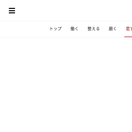
トップ
働く
整える
磨く
恋