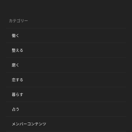
カテゴリー
働く
整える
磨く
恋する
暮らす
占う
メンバーコンテンツ