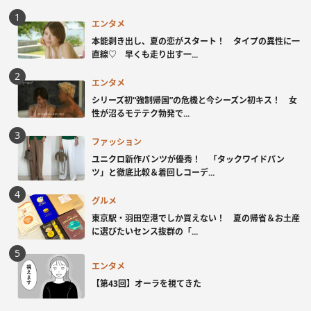
エンタメ
本能剥き出し、夏の恋がスタート！ タイプの異性に一
直線♡ 早くも走り出す一...
エンタメ
シリーズ初“強制帰国”の危機と今シーズン初キス！ 女
性が沼るモテテク勃発で...
ファッション
ユニクロ新作パンツが優秀！ 「タックワイドパン
ツ」と徹底比較＆着回しコーデ...
グルメ
東京駅・羽田空港でしか買えない！ 夏の帰省＆お土産
に選びたいセンス抜群の「...
エンタメ
【第43回】オーラを視てきた