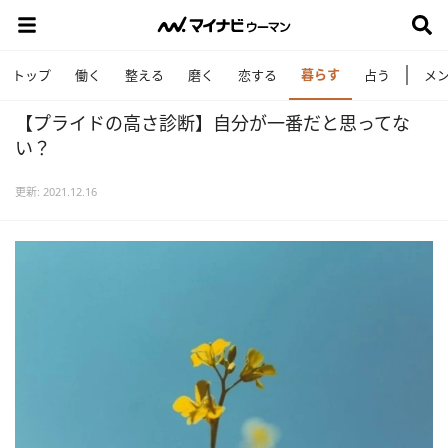
暮らす
トップ
働く
整える
磨く
恋する
占う
メ
【プライドの高さ診断】自分が一番だと思ってな
い？
更新: 2021.12.16