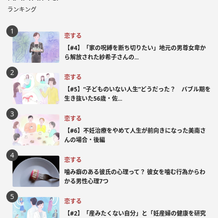
ランキング
恋する
【#4】「家の呪縛を断ち切りたい」地元の男尊女卑か
ら解放された紗希子さんの...
恋する
【#5】“子どものいない人生”どうだった？ バブル期を
生き抜いた56歳・佐...
恋する
【#6】不妊治療をやめて人生が前向きになった美南さ
んの場合・後編
恋する
噛み癖のある彼氏の心理って？ 彼女を噛む行為からわ
かる男性心理7つ
恋する
【#2】「産みたくない自分」と「妊産婦の健康を研究