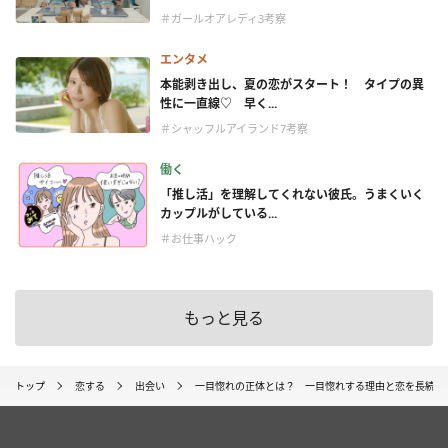
＃ガールオアレディ3考察
エンタメ
本能剥き出し、夏の恋がスタート！ タイプの異
性に一直線♡ 早く...
＃シャッフルアイランド7考察
働く
「推し活」を理解してくれない彼氏。うまくいく
カップルがしている...
＃お仕事ハック
もっと見る
トップ
恋する
出会い
一目惚れの正体とは？ 一目惚れする理由と恋を長続き