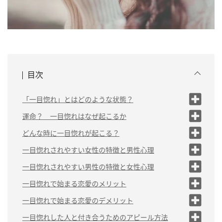
目次
「一目惚れ」とはどのような状態？
一目惚れした瞬間に感じる
運命？ 一目惚れはなぜ起こるか
こと
「錯覚」や「思い込み」が原因とい
どんな時に一目惚れが起こる？
う説
（1）見た目がタイプな人が現れた時
一目惚れされやすい女性の特徴と男性心理
遺伝子が関係しているという説
（1）見た目が可愛
（2）雰囲気が好みな人が現れた時
一目惚れされやすい男性の特徴と女性心理
い
（3）過去の恋人に似ている人が現れ
（1）イケメン
一目惚れで始まる恋愛のメリット
た時
（2）愛嬌がある
（2）仕事ができ
（1）飽きにくい
一目惚れで始まる恋愛のデメリット
る
（2）特別感を抱きや
（1）理想を押しつけてし
一目惚れした人と付き合うためのアピール方法