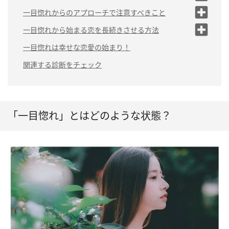
すい
まう
（1）存在を印象づける
一目惚れからのアプローチで注意すべきこと
（2）相手を美化してしま
う
（2）接触回数を増やす
（1）相手に期待しすぎない
一目惚れから始まる恋を長続きさせる方法
（3）相手の内面的な魅力を
（2）関係を進めることを焦ら
男性から女性に一目惚れした
一目惚れは幸せな恋愛の始まり！
探す
ない
場合
関連する診断をチェック
女性から男性に一目惚れした
（4）周りに協力してもらう
（3）直感を信じる
場合
「一目惚れ」とはどのような状態？