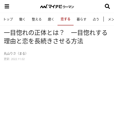
恋する
トップ
働く
整える
磨く
暮らす
占う
メ
一目惚れの正体とは？ 一目惚れする
理由と恋を長続きさせる方法
丸山りさ（まる）
更新: 2022.11.02