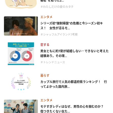
秘密”を知った2...
＃わたしだけの愛のカタチ
エンタメ
シリーズ初“強制帰国”の危機と今シーズン初キ
ス！ 女性が沼るモ...
＃シャッフルアイランド7考察
恋する
男女ともに約7割が結婚しない・できないと考えた
経験あり。その理...
＃トレンドニュース
暮らす
カップル旅行で人気の都道府県ランキング！ 行
ってよかった国内旅...
エンタメ
モテすぎレディはなぜ、男性の心を掴むのか？
傷つきたくない女た...