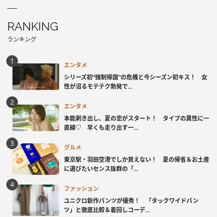
RANKING
ランキング
エンタメ
シリーズ初“強制帰国”の危機と今シーズン初キス！ 女
性が沼るモテテク勃発で...
エンタメ
本能剥き出し、夏の恋がスタート！ タイプの異性に一
直線♡ 早くも走り出す一...
グルメ
東京駅・羽田空港でしか買えない！ 夏の帰省＆お土産
に選びたいセンス抜群の「...
ファッション
ユニクロ新作パンツが優秀！ 「タックワイドパン
ツ」と徹底比較＆着回しコーデ...