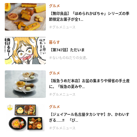
グルメ
【無印良品】「ほめられかぼちゃ」シリーズの季
節限定お菓子が全1...
＃グルメニュース
暮らす
【第747話】ただいま
＃ないものねだりの女達。
グルメ
【阪急うめだ本店】お盆の集まりや帰省の手土産
に。「阪急の夏みや...
＃グルメニュース
グルメ
【ジェイアール名古屋タカシマヤ】か、かわいす
ぎる……!! 「ぴ...
＃グルメニュース