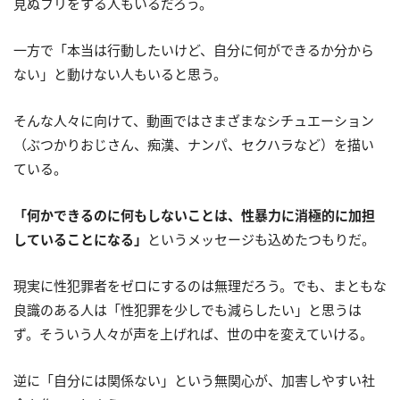
見ぬフリをする人もいるだろう。
一方で「本当は行動したいけど、自分に何ができるか分から
ない」と動けない人もいると思う。
そんな人々に向けて、動画ではさまざまなシチュエーション
（ぶつかりおじさん、痴漢、ナンパ、セクハラなど）を描い
ている。
「何かできるのに何もしないことは、性暴力に消極的に加担
していることになる」
というメッセージも込めたつもりだ。
現実に性犯罪者をゼロにするのは無理だろう。でも、まともな
良識のある人は「性犯罪を少しでも減らしたい」と思うは
ず。そういう人々が声を上げれば、世の中を変えていける。
逆に「自分には関係ない」という無関心が、加害しやすい社