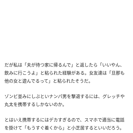
だが私は「夫が待つ家に帰るんで」と返したら「いいやん、
飲みに行こうよ」と粘られた経験がある。女友達は「旦那も
他の女と遊んでるって」と粘られたそうだ。
ゾンビ並みにしぶといナンパ男を撃退するには、グレッチや
丸太を携帯するしかないのか。
とはいえ携帯するにはデカすぎるので、スマホで適当に電話
を掛けて「もうすぐ着くから」と小芝居するといいだろう。