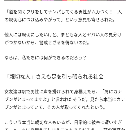
「道を聞くフリをしてナンパしてくる男性がムカつく！ 人
の親切心につけ込みやがって」という意見も寄せられた。
他人には親切にしたいけど、まともな人とヤバい人の見分け
がつかないから、警戒せざるを得ないのだ。
ならば、私たちには何ができるのだろう？
「親切な人」さえも足を引っ張られる社会
女友達は駅で男性に声を掛けられて身構えたら、「肩にカナ
ブンがとまってますよ」と言われたそうだ。見たら本当にカナ
ブンがとまっていて、その人が取ってくれたという。
こういう本当に親切な人もいるが、日常的に被害に遭いすぎ