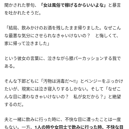
聞かされた挙句、
「女は風俗で稼げるからいいよな」
と暴言
を吐かれたそうだ。
「結局、飲みかけのお酒を残したまま帰りました。なぜこん
な最悪な気分にさせられなきゃいけないの？ と悔しくて、
家に帰って泣きました」
という彼女の言葉に、泣きながら膝パーカッションする我で
ある。
そんな下郎どもに「汚物は消毒だ～!!」とベンジーをぶっかけ
たいが、現実には泣き寝入りするしかない。そして「なぜこ
んな目に遭わなきゃいけないの？ 私が女だから？」と絶望
するのだ。
夫と一緒に飲みに行った時に、不快な目に遭ったことは一度
もない。一方、
1人の時や女同士で飲みに行った時、不快な目