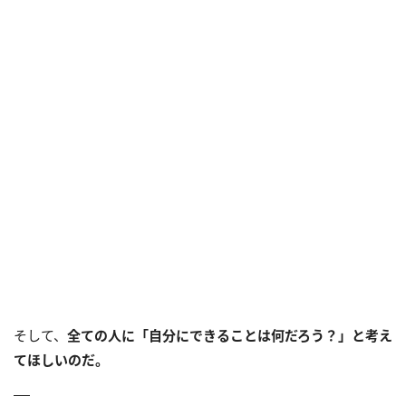
そして、
全ての人に「自分にできることは何だろう？」と考え
てほしいのだ。