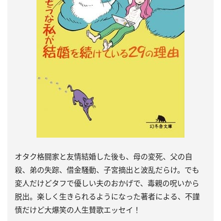
オタク格闘家と友情結婚した後も、母の変死、父の自
殺、弟の失踪、借金騒動、子宮摘出と波乱だらけ。でも
変人だけどタフで優しい夫のおかげで、毒親の呪いから
脱出。楽しく生きられるようになった著者による、不謹
慎だけど大爆笑の人生賛歌エッセイ！