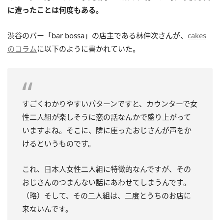
に遭ったことは何度もある。
渋谷のバー「bar bossa」の店主である林伸次さんが、
cakes
のコラム
に以下のように書かれていた。
すごくわかりやすいパターンですと、カウンターで女
性二人組が楽しそうに恋の話なんかで盛り上がって
いますよね。そこに、隣に座ったおじさんが声をか
けるというものです。
これ、日本人女性二人組に特徴的なんですが、その
おじさんのつまんない話にあわせてしまうんです。
（略）そして、その二人組は、二度とうちのお店に
来ないんです。