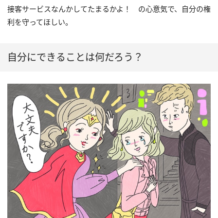
接客サービスなんかしてたまるかよ！ の心意気で、自分の権
利を守ってほしい。
自分にできることは何だろう？