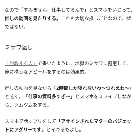
なので「すみません、仕事してるんで」とスマホをいじって、
推しの動画を見たりする。
これも大切な推しごとなので、嘘
ではない。
ミサワ返し
「説教する人」
で書いたように、地獄のミサワに擬態して、
俺に構うなアピールをするのは効果的。
推しの動画を見ながら
「2時間しか寝れないわ～つれえわ～」
と呟く。
「仕事の資料多すぎ～」
とスマホをスワイプしなが
ら、ツムツムをする。
スマホで話すフリをして
「アサインされたマターのバジェッ
トにアグリーです」
とイキるもよし。