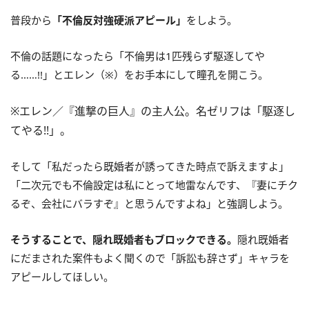
普段から
「不倫反対強硬派アピール」
をしよう。
不倫の話題になったら「不倫男は1匹残らず駆逐してや
る……!!」とエレン（※）をお手本にして瞳孔を開こう。
※エレン／『進撃の巨人』の主人公。名ゼリフは「駆逐し
てやる!!」。
そして「私だったら既婚者が誘ってきた時点で訴えますよ」
「二次元でも不倫設定は私にとって地雷なんです、『妻にチク
るぞ、会社にバラすぞ』と思うんですよね」と強調しよう。
そうすることで、隠れ既婚者もブロックできる。
隠れ既婚者
にだまされた案件もよく聞くので「訴訟も辞さず」キャラを
アピールしてほしい。