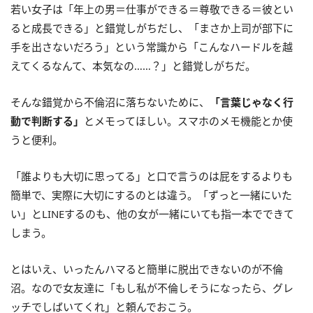
若い女子は「年上の男＝仕事ができる＝尊敬できる＝彼とい
ると成長できる」と錯覚しがちだし、「まさか上司が部下に
手を出さないだろう」という常識から「こんなハードルを越
えてくるなんて、本気なの……？」と錯覚しがちだ。
そんな錯覚から不倫沼に落ちないために、
「言葉じゃなく行
動で判断する」
とメモってほしい。スマホのメモ機能とか使
うと便利。
「誰よりも大切に思ってる」と口で言うのは屁をするよりも
簡単で、実際に大切にするのとは違う。「ずっと一緒にいた
い」とLINEするのも、他の女が一緒にいても指一本でできて
しまう。
とはいえ、いったんハマると簡単に脱出できないのが不倫
沼。なので女友達に「もし私が不倫しそうになったら、グレ
ッチでしばいてくれ」と頼んでおこう。