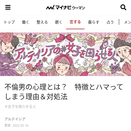
恋する
トップ
働く
整える
磨く
暮らす
占う
メ
不倫男の心理とは？ 特徴とハマって
しまう理由＆対処法
＃女子を困らせる人
アルテイシア
更新: 2022.05.16