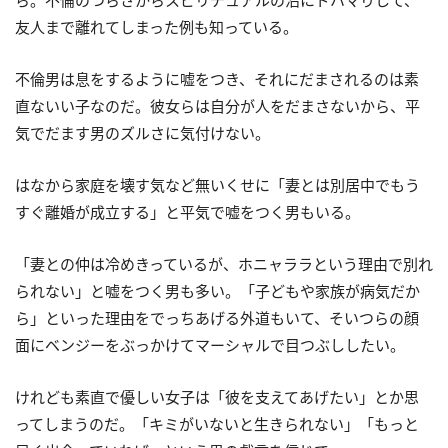
ら。不倫のつらさからスピリチュアルの沼にドハマりして、
友人まで離れてしまった例も知っている。
不倫男は息をするように嘘をつき、それにだまされるのは素
直ないい子なのだ。彼女らは自分が人をだまさないから、平
気でだます男のズルさに気付けない。
はなから家庭を壊す気など無いくせに「妻とは別居中でもう
すぐ離婚が成立する」と平気で嘘をつく男もいる。
「妻との仲は冷めきっているが、ホニャララという理由で別れ
られない」と嘘をつく男も多い。「子どもや家族が病気だか
ら」といった理由をでっちあげる外道もいて、そいつらの顔
面にベンジーをぶっかけてマーシャルで目つぶししたい。
けれども素直で優しい女子は「彼を支えてあげたい」とか思
ってしまうのだ。「キミがいないと生きられない」「もっと