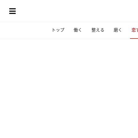
トップ
働く
整える
磨く
恋