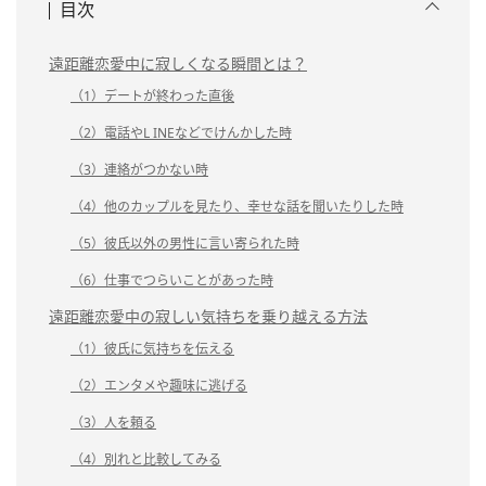
目次
遠距離恋愛中に寂しくなる瞬間とは？
（1）デートが終わった直後
（2）電話やL INEなどでけんかした時
（3）連絡がつかない時
（4）他のカップルを見たり、幸せな話を聞いたりした時
（5）彼氏以外の男性に言い寄られた時
（6）仕事でつらいことがあった時
遠距離恋愛中の寂しい気持ちを乗り越える方法
（1）彼氏に気持ちを伝える
（2）エンタメや趣味に逃げる
（3）人を頼る
（4）別れと比較してみる