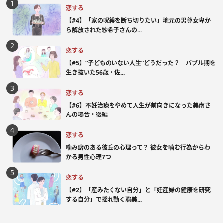
恋する
【#4】「家の呪縛を断ち切りたい」地元の男尊女卑か
ら解放された紗希子さんの...
恋する
【#5】“子どものいない人生”どうだった？ バブル期を
生き抜いた56歳・佐...
恋する
【#6】不妊治療をやめて人生が前向きになった美南さ
んの場合・後編
恋する
噛み癖のある彼氏の心理って？ 彼女を噛む行為からわ
かる男性心理7つ
恋する
【#2】「産みたくない自分」と「妊産婦の健康を研究
する自分」で揺れ動く聡美...