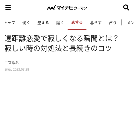
恋する
トップ
働く
整える
磨く
暮らす
占う
メ
遠距離恋愛で寂しくなる瞬間とは？
寂しい時の対処法と長続きのコツ
二宮ゆみ
更新: 2023.08.28