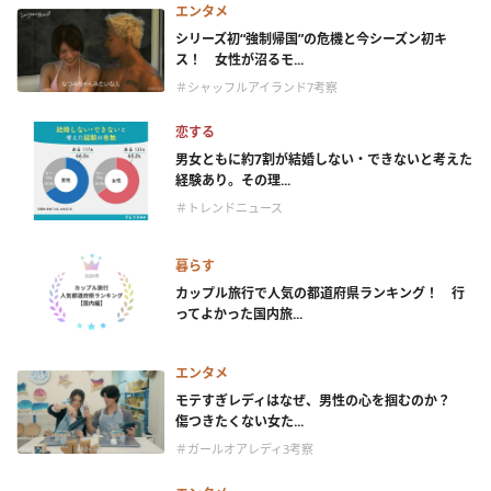
エンタメ
シリーズ初“強制帰国”の危機と今シーズン初キ
ス！ 女性が沼るモ...
＃シャッフルアイランド7考察
恋する
男女ともに約7割が結婚しない・できないと考えた
経験あり。その理...
＃トレンドニュース
暮らす
カップル旅行で人気の都道府県ランキング！ 行
ってよかった国内旅...
エンタメ
モテすぎレディはなぜ、男性の心を掴むのか？
傷つきたくない女た...
＃ガールオアレディ3考察