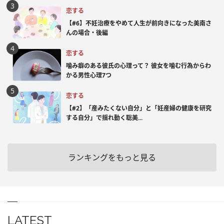
恋する
【#6】不妊治療をやめて人生が前向きになった美南さ
んの場合・後編
恋する
噛み癖のある彼氏の心理って？ 彼女を噛む行為からわ
かる男性心理7つ
恋する
【#2】「産みたくない自分」と「妊産婦の健康を研究
する自分」で揺れ動く聡美...
ランキングをもっと見る
LATEST