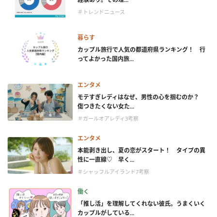
＃トレンドニュース
暮らす
カップル旅行で人気の都道府県ランキング！ 行
ってよかった国内旅...
エンタメ
モテすぎレディはなぜ、男性の心を掴むのか？
傷つきたくない女た...
＃ガールオアレディ3考察
エンタメ
本能剥き出し、夏の恋がスタート！ タイプの異
性に一直線♡ 早く...
＃シャッフルアイランド7考察
働く
「推し活」を理解してくれない彼氏。うまくいく
カップルがしている...