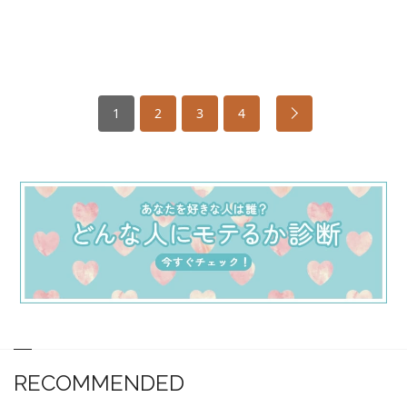
1
2
3
4
RECOMMENDED