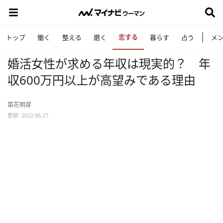
恋する
トップ
働く
整える
磨く
暮らす
占う
メ
婚活女性が求める年収は現実的？ 年
収600万円以上が高望みである理由
菜花明芽
更新: 2022.06.27