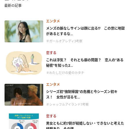
最新の記事
エンタメ
メンズの脈なしサインは顔に出る!? この世に地獄
があるとするな...
＃ガールオアレディ3考察
恋する
これは浮気？ それとも癖の問題？ 恋人の“ある
秘密”を知った2...
＃わたしだけの愛のカタチ
エンタメ
シリーズ初“強制帰国”の危機と今シーズン初キ
ス！ 女性が沼るモ...
＃シャッフルアイランド7考察
恋する
男女ともに約7割が結婚しない・できないと考えた
経験あり。その理...