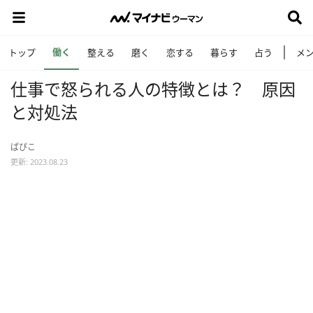
働く
トップ
整える
磨く
恋する
暮らす
占う
メ
仕事で怒られる人の特徴とは？ 原因
と対処法
ぱぴこ
更新: 2023.08.23