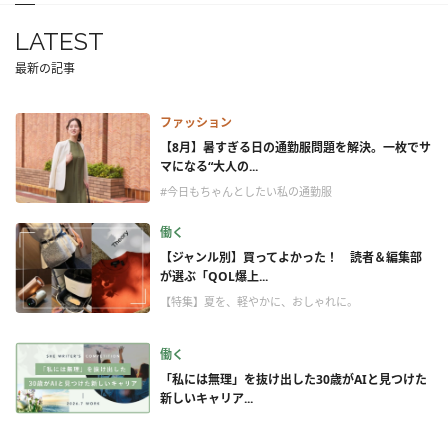
LATEST
最新の記事
ファッション
【8月】暑すぎる日の通勤服問題を解決。一枚でサ
マになる“大人の...
#今日もちゃんとしたい私の通勤服
働く
【ジャンル別】買ってよかった！ 読者＆編集部
が選ぶ「QOL爆上...
【特集】夏を、軽やかに、おしゃれに。
働く
「私には無理」を抜け出した30歳がAIと見つけた
新しいキャリア...