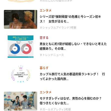
＃わたしだけの愛のカタチ
エンタメ
シリーズ初“強制帰国”の危機と今シーズン初キ
ス！ 女性が沼るモ...
＃シャッフルアイランド7考察
恋する
男女ともに約7割が結婚しない・できないと考えた
経験あり。その理...
＃トレンドニュース
暮らす
カップル旅行で人気の都道府県ランキング！ 行
ってよかった国内旅...
エンタメ
モテすぎレディはなぜ、男性の心を掴むのか？
傷つきたくない女た...
＃ガールオアレディ3考察