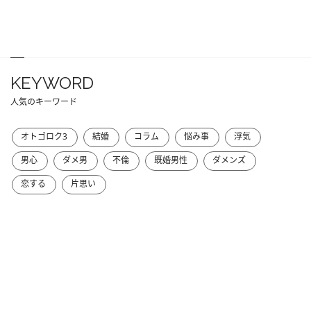
KEYWORD
人気のキーワード
オトゴロク3
結婚
コラム
悩み事
浮気
男心
ダメ男
不倫
既婚男性
ダメンズ
恋する
片思い