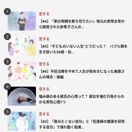
恋する
【#4】「家の呪縛を断ち切りたい」地元の男尊女卑か
ら解放された紗希子さんの...
恋する
【#5】“子どものいない人生”どうだった？ バブル期を
生き抜いた56歳・佐...
恋する
【#6】不妊治療をやめて人生が前向きになった美南さ
んの場合・後編
恋する
噛み癖のある彼氏の心理って？ 彼女を噛む行為からわ
かる男性心理7つ
恋する
【#2】「産みたくない自分」と「妊産婦の健康を研究
する自分」で揺れ動く聡美...