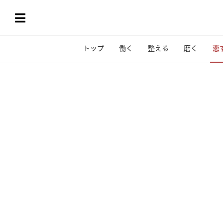
トップ
働く
整える
磨く
恋