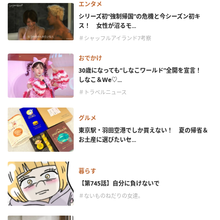
エンタメ
シリーズ初“強制帰国”の危機と今シーズン初キ
ス！ 女性が沼るモ...
＃シャッフルアイランド7考察
おでかけ
30歳になっても“しなこワールド”全開を宣言！
しなこ＆We♡...
＃トラベルニュース
グルメ
東京駅・羽田空港でしか買えない！ 夏の帰省＆
お土産に選びたいセ...
暮らす
【第745話】自分に負けないで
＃ないものねだりの女達。