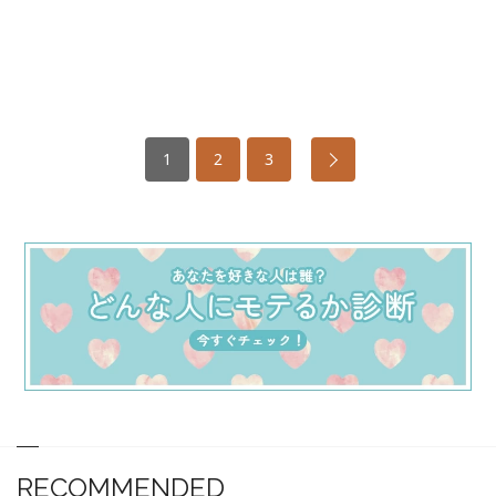
1
2
3
RECOMMENDED