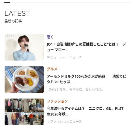
LATEST
最新の記事
磨く
JO1・白岩瑠姫が“この夏挑戦したこと”とは？ ジ
ョー マロー...
＃ビューティーニュース
グルメ
アーモンドミルク100％かき氷が絶品！ 池袋でビ
タミンEたっぷ...
【特集】夏を、軽やかに、おしゃれに。
ファッション
今年流行るアイテムは？ ユニクロ、GU、PLST
の2026年秋...
＃ファッションニュース