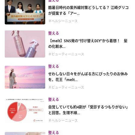
整える
酷暑日時代の紫外線対策どうしてる？ 江崎グリコ
が提案する「アー...
＃ヘルシーニュース
整える
【melt】SNS発の“付け替えDIY”から着想！ 髪
の化粧水...
＃ビューティーニュース
整える
せわしない日々をがんばる方にぴったりのお休み
を。花王「melt...
＃ビューティーニュース
整える
自覚していても約4割が「受診するつもりがない」
と回答。生理不順...
＃ヘルシーニュース
整える