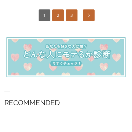
1
2
3
RECOMMENDED