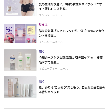
夏の生理を快適に。9割の女性が気になる「ニオ
イ・蒸れ」に応える...
＃ヘルシーニュース
整える
緊急避妊薬「レソエル72」が、公式TikTokアカウ
ントを開設...
＃ヘルシーニュース
磨く
令和のヘアケアの新常識は“引き算ケア”!? 皮膜
毛ケアで話題...
＃ビューティーニュース
磨く
夏、香りは“こっそり”楽しもう。自己肯定感を高め
る香りメソッド