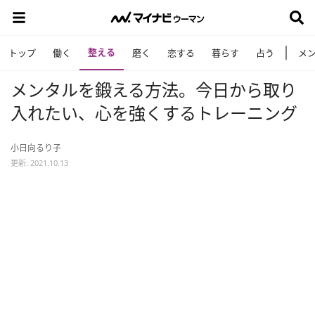
整える
トップ
働く
磨く
恋する
暮らす
占う
メ
メンタルを鍛える方法。今日から取り
入れたい、心を強くするトレーニング
小日向るり子
更新: 2021.10.13