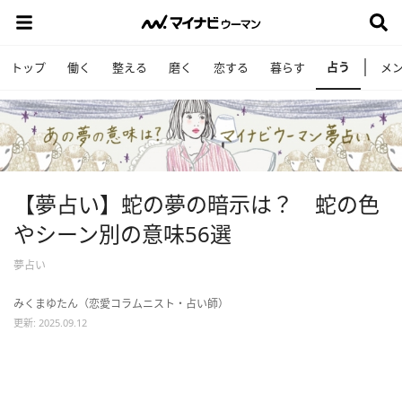
占う
トップ
働く
整える
磨く
恋する
暮らす
メ
【夢占い】蛇の夢の暗示は？ 蛇の色
やシーン別の意味56選
夢占い
みくまゆたん（恋愛コラムニスト・占い師）
更新: 2025.09.12