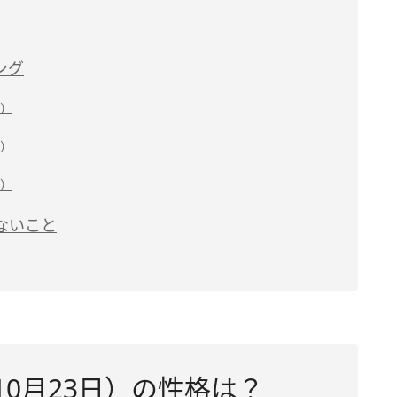
ング
日）
日）
日）
ないこと
10月23日）の性格は？