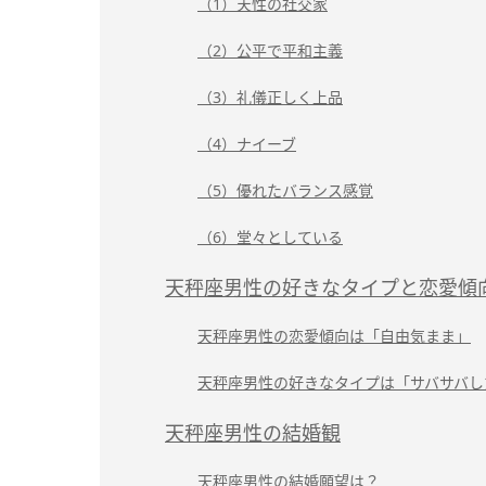
（1）天性の社交家
（2）公平で平和主義
（3）礼儀正しく上品
（4）ナイーブ
（5）優れたバランス感覚
（6）堂々としている
天秤座男性の好きなタイプと恋愛傾
天秤座男性の恋愛傾向は「自由気まま」
天秤座男性の好きなタイプは「サバサバし
天秤座男性の結婚観
天秤座男性の結婚願望は？