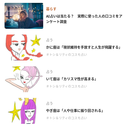
暮らす
AI占いは当たる？ 実際に使った人の口コミをア
ンケート調査
占う
かに座は「現状維持を手放すと人生が飛躍する」
＃トシ＆リティのコスモ占い
占う
いて座は「カリスマ性が高まる」
＃トシ＆リティのコスモ占い
占う
やぎ座は「人や仕事に振り回される」
＃トシ＆リティのコスモ占い