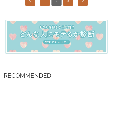
1
2
3
RECOMMENDED