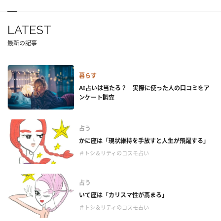
LATEST
最新の記事
暮らす
AI占いは当たる？ 実際に使った人の口コミをア
ンケート調査
占う
かに座は「現状維持を手放すと人生が飛躍する」
＃トシ＆リティのコスモ占い
占う
いて座は「カリスマ性が高まる」
＃トシ＆リティのコスモ占い