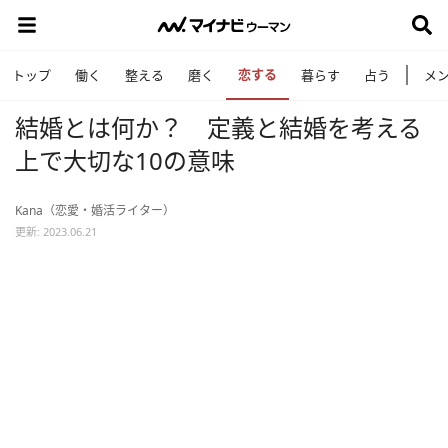
恋する
トップ
働く
整える
磨く
暮らす
占う
メ
結婚とは何か？ 定義と結婚を考える
上で大切な10の意味
Kana（恋愛・婚活ライター）
更新: 2023.06.21