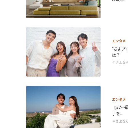
エンタメ
“さよプ
は？
＃さよなら
エンタメ
【#7～
手を...
＃さよなら