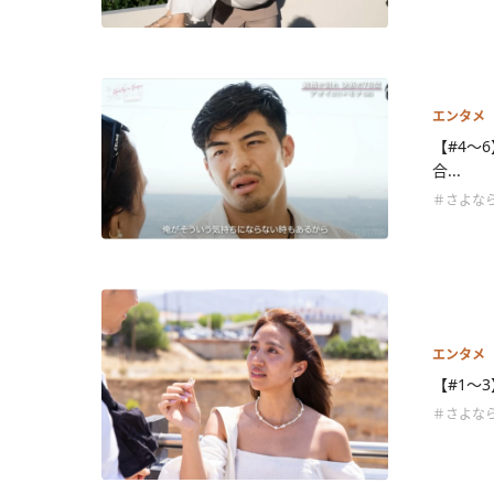
エンタメ
【#4～
合...
＃さよなら
エンタメ
【#1～
＃さよなら