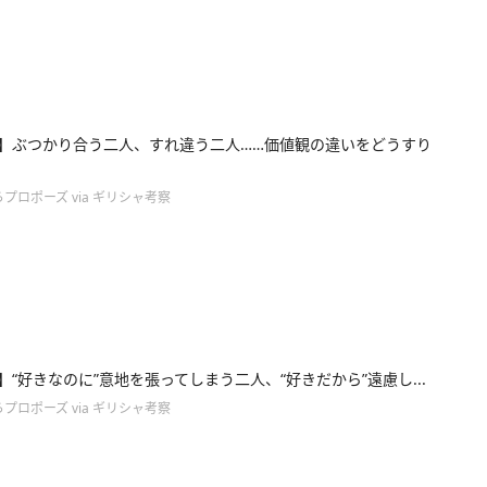
6】ぶつかり合う二人、すれ違う二人……価値観の違いをどうすり
プロポーズ via ギリシャ考察
3】“好きなのに”意地を張ってしまう二人、“好きだから”遠慮し...
プロポーズ via ギリシャ考察