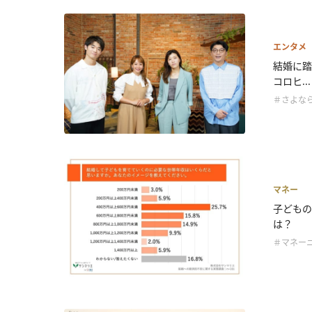
エンタメ
結婚に踏
コロヒ...
＃さよなら
マネー
子どもの
は？
＃マネー