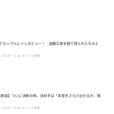
ロ”カップルにインタビュー！ 過酷な旅を経て得られたものと
プロポーズ via ギリシャ考察
最終話】ついに決断の時。決め手は「本音をさらけ出せるか、相
プロポーズ via ギリシャ考察