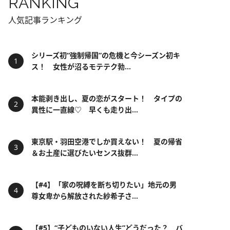
RANKING
人気記事ランキング
シリーズ初“強制帰国”の危機と今シーズン初キ
ス！ 女性が沼るモテテク勃...
本能剥き出し、夏の恋がスタート！ タイプの
異性に一直線♡ 早くも走り出...
東京駅・羽田空港でしか買えない！ 夏の帰省
＆お土産に選びたいセンス抜群...
【#4】「家の呪縛を断ち切りたい」地元の男
尊女卑から解放された紗希子さ...
【#5】“子どものいない人生”どうだった？ バ