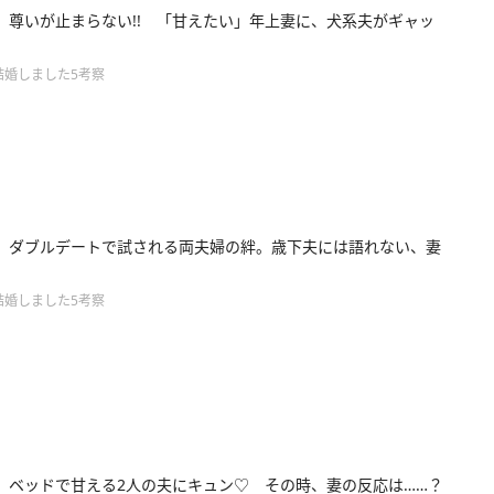
】尊いが止まらない!! 「甘えたい」年上妻に、犬系夫がギャッ
結婚しました5考察
】ダブルデートで試される両夫婦の絆。歳下夫には語れない、妻
結婚しました5考察
】ベッドで甘える2人の夫にキュン♡ その時、妻の反応は……？