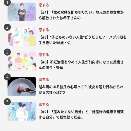
恋する
【#4】「家の呪縛を断ち切りたい」地元の男尊女卑か
ら解放された紗希子さんの...
恋する
【#5】“子どものいない人生”どうだった？ バブル期を
生き抜いた56歳・佐...
恋する
【#6】不妊治療をやめて人生が前向きになった美南さ
んの場合・後編
恋する
噛み癖のある彼氏の心理って？ 彼女を噛む行為からわ
かる男性心理7つ
恋する
【#2】「産みたくない自分」と「妊産婦の健康を研究
する自分」で揺れ動く聡美...