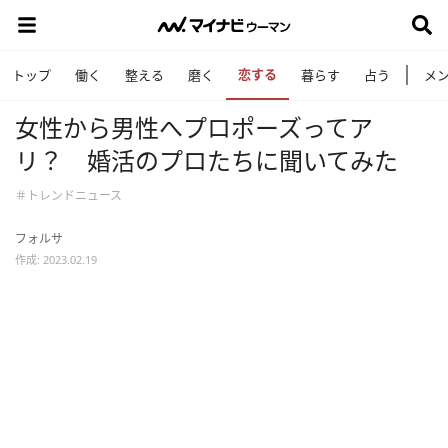
恋する
トップ
働く
整える
磨く
暮らす
占う
メ
女性から男性へプロポーズってア
リ？ 婚活のプロたちに聞いてみた
＃トレンドニュース
フォルサ
作成: 2023.02.19