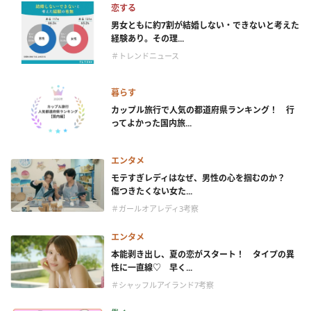
恋する
男女ともに約7割が結婚しない・できないと考えた
経験あり。その理...
＃トレンドニュース
暮らす
カップル旅行で人気の都道府県ランキング！ 行
ってよかった国内旅...
エンタメ
モテすぎレディはなぜ、男性の心を掴むのか？
傷つきたくない女た...
＃ガールオアレディ3考察
エンタメ
本能剥き出し、夏の恋がスタート！ タイプの異
性に一直線♡ 早く...
＃シャッフルアイランド7考察