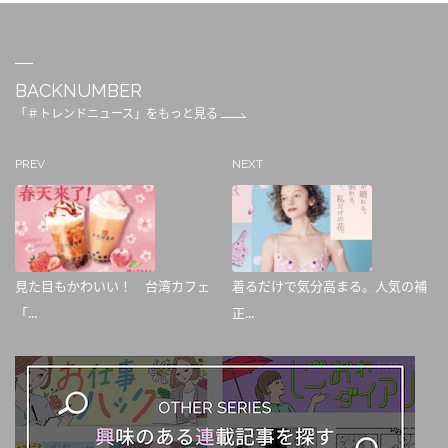
BACKNUMBER
「＃トレンドニュース」をもっと見る
PREV
NEXT
見た目もかわいい！ 台湾カフェ
着るだけで気分高まる。人気の補
「...
正...