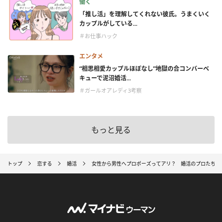
働く
「推し活」を理解してくれない彼氏。うまくいく
カップルがしている...
＃お仕事ハック
エンタメ
“相思相愛カップルほぼなし”地獄の合コンバーベ
キューで泥沼婚活...
＃ガールオアレディ3考察
もっと見る
トップ
恋する
婚活
女性から男性へプロポーズってアリ？ 婚活のプロたちに