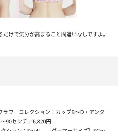
るだけで気分が高まること間違いなしですよ。
ドフラワーコレクション：カップB～D・アンダー
～90センチ／6,820円
レクション：S～4L、［グラマーサイズ］SG～