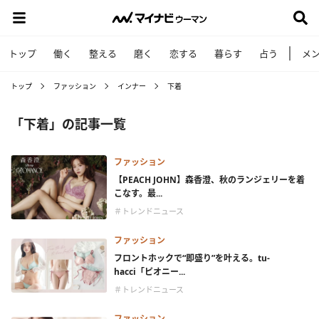
トップ
働く
整える
磨く
恋する
暮らす
占う
メ
トップ
ファッション
インナー
下着
「下着」の記事一覧
ファッション
【PEACH JOHN】森香澄、秋のランジェリーを着
こなす。最...
＃トレンドニュース
ファッション
フロントホックで“即盛り”を叶える。tu-
hacci「ピオニー...
＃トレンドニュース
ファッション