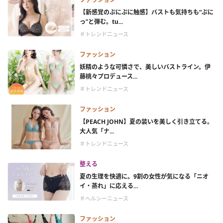
【新感覚のぷにぷに触感】バストも気持ちも“ぷに
っ”と弾む。tu...
＃トレンドニュース
ファッション
妖精のような可憐さで、美しいバストライン。伊
藤桃々プロデュース...
＃トレンドニュース
ファッション
【PEACH JOHN】夏の装いを美しく引き立てる。
大人気「ナ...
＃トレンドニュース
整える
夏の生理を快適に。9割の女性が気になる「ニオ
イ・蒸れ」に応える...
＃ヘルシーニュース
ファッション