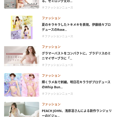
る。セミロング丈の...
＃ファッションニュース
ファッション
夏のキラキラしたトキメキを表現。伊藤桃々プロ
デュースのRose...
＃ファッションニュース
ファッション
グラマーバストをコンパクトに。ブラデリスのミ
ニマイザーブラに「...
＃ファッションニュース
ファッション
輝くラメ糸で刺繍。明日花キララがプロデュース
のWhip Bun...
＃ファッションニュース
ファッション
PEACH JOHN、浅原凜さんによる新作ランジェリ
ーのビジュ...