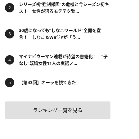
シリーズ初“強制帰国”の危機と今シーズン初キ
ス！ 女性が沼るモテテク勃...
30歳になっても“しなこワールド”全開を宣
言！ しなこ＆We♡Pが「う...
マイナビウーマン連載が待望の書籍化！ “子
なし”既婚女性11人の実話ノ...
【第43回】オーラを視てきた
ランキング一覧を見る