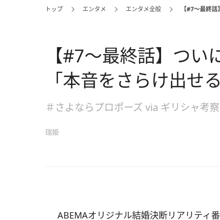
トップ
エンタメ
エンタメ全般
【#7～最終
【#7～最終話】つい
「本音をさらけ出せ
＃さよならプロポーズ via ギリシャ考察
瑞姫
ABEMAオリジナル結婚決断リアリティ番