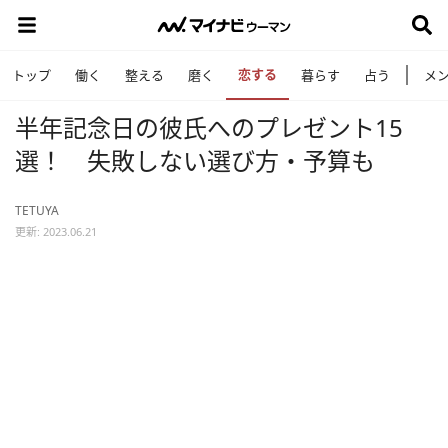
恋する
トップ
働く
整える
磨く
暮らす
占う
メ
半年記念日の彼氏へのプレゼント15
選！ 失敗しない選び方・予算も
TETUYA
更新: 2023.06.21