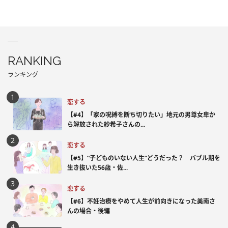
RANKING
ランキング
恋する
【#4】「家の呪縛を断ち切りたい」地元の男尊女卑か
ら解放された紗希子さんの...
恋する
【#5】“子どものいない人生”どうだった？ バブル期を
生き抜いた56歳・佐...
恋する
【#6】不妊治療をやめて人生が前向きになった美南さ
んの場合・後編