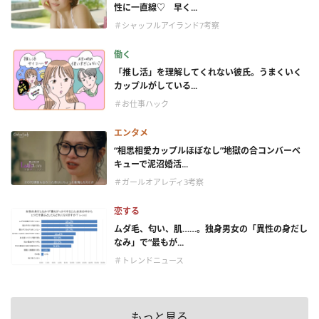
性に一直線♡ 早く...
＃シャッフルアイランド7考察
働く
「推し活」を理解してくれない彼氏。うまくいく
カップルがしている...
＃お仕事ハック
エンタメ
“相思相愛カップルほぼなし”地獄の合コンバーベ
キューで泥沼婚活...
＃ガールオアレディ3考察
恋する
ムダ毛、匂い、肌……。独身男女の「異性の身だし
なみ」で“最もが...
＃トレンドニュース
もっと見る