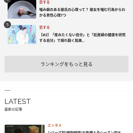
恋する
噛み癖のある彼氏の心理って？ 彼女を噛む行為からわ
かる男性心理7つ
恋する
【#2】「産みたくない自分」と「妊産婦の健康を研究
する自分」で揺れ動く聡美...
ランキングをもっと見る
LATEST
最新の記事
エンタメ
シリーズ初“強制帰国”の危機と今シーズン初キ