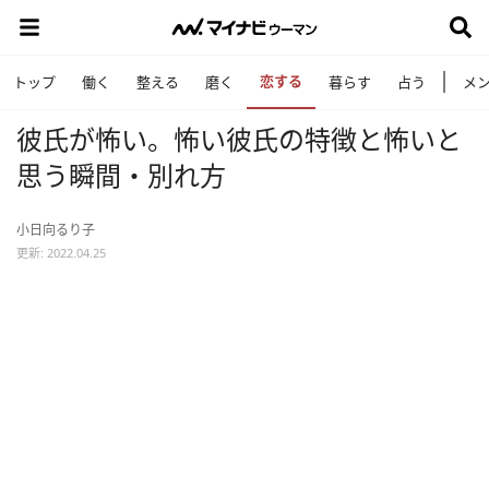
恋する
トップ
働く
整える
磨く
暮らす
占う
メ
彼氏が怖い。怖い彼氏の特徴と怖いと
思う瞬間・別れ方
小日向るり子
更新: 2022.04.25