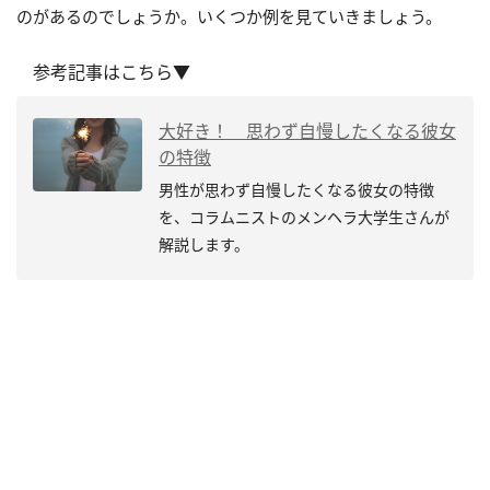
のがあるのでしょうか。いくつか例を見ていきましょう。
参考記事はこちら▼
大好き！ 思わず自慢したくなる彼女
の特徴
男性が思わず自慢したくなる彼女の特徴
を、コラムニストのメンヘラ大学生さんが
解説します。