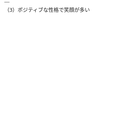
（3）ポジティブな性格で笑顔が多い