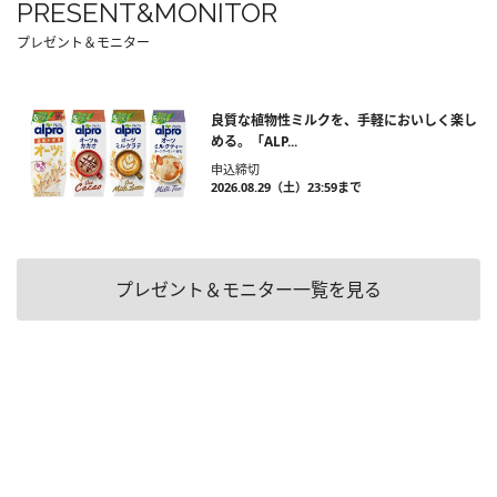
PRESENT&MONITOR
プレゼント＆モニター
良質な植物性ミルクを、手軽においしく楽し
める。「ALP...
申込締切
2026.08.29（土）23:59まで
プレゼント＆モニター一覧を見る