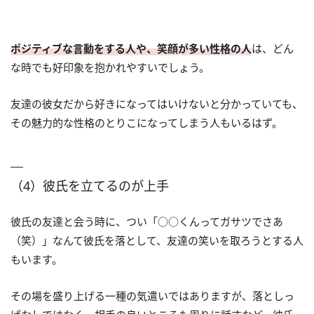
ポジティブな言動をする人や、笑顔が多い性格の人
は、どん
な時でも好印象を抱かれやすいでしょう。
友達の彼女だから好きになってはいけないと分かっていても、
その魅力的な性格のとりこになってしまう人もいるはず。
（4）彼氏を立てるのが上手
彼氏の友達と会う時に、つい「○○くんってガサツでさあ
（笑）」なんて彼氏を落として、友達の笑いを取ろうとする人
もいます。
その場を盛り上げる一種の気遣いではありますが、落としっ