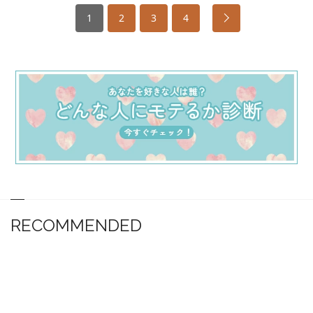
1
2
3
4
RECOMMENDED