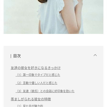
目次
友達の彼女を好きになるきっかけ
（1）第一印象でタイプだと感じた
（2）言動で優しい人だと感じた
（3）友達（彼氏）との会話に好印象を抱いた
羨ましがられる彼女の特徴
（1）見た目が魅力的