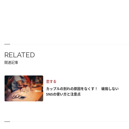
RELATED
関連記事
恋する
カップルの別れの原因をなくす！ 破局しない
SNSの使い方と注意点