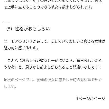
ぱなしではなく、相手の良いところも周りに話すなど、彼氏
を上手に立てることのできる彼女は羨ましがられます。
（5）性格がおもしろい
ユーモアのセンスがあって、話していて楽しいと感じる女性は
魅力的に感じるもの。
「こんなにおもしろい彼女と一緒にいたら、毎日楽しいだろ
うなあ」と、周りから羨ましがられること間違いなしです！
▶次のページでは、友達の彼女に恋をした時の対処法を紹介
します。
1ページ/4ページ