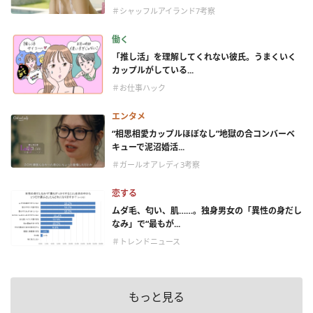
＃シャッフルアイランド7考察
働く
「推し活」を理解してくれない彼氏。うまくいく
カップルがしている...
＃お仕事ハック
エンタメ
“相思相愛カップルほぼなし”地獄の合コンバーベ
キューで泥沼婚活...
＃ガールオアレディ3考察
恋する
ムダ毛、匂い、肌……。独身男女の「異性の身だし
なみ」で“最もが...
＃トレンドニュース
もっと見る