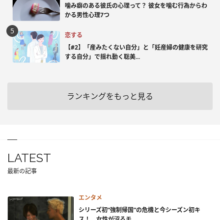
噛み癖のある彼氏の心理って？ 彼女を噛む行為からわ
かる男性心理7つ
恋する
【#2】「産みたくない自分」と「妊産婦の健康を研究
する自分」で揺れ動く聡美...
ランキングをもっと見る
LATEST
最新の記事
エンタメ
シリーズ初“強制帰国”の危機と今シーズン初キ
ス！ 女性が沼るモ...