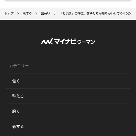
トップ
恋する
出会い
「モテ顔」の特徴。女子たちが勘ちがいしてる4つのこ
カテゴリー
働く
整える
磨く
恋する