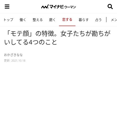
恋する
トップ
働く
整える
磨く
暮らす
占う
メ
「モテ顔」の特徴。女子たちが勘ちが
いしてる4つのこと
おかざきなな
更新: 2021.10.18