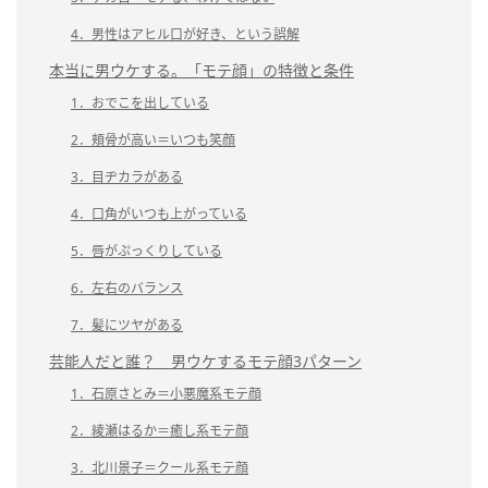
4．男性はアヒル口が好き、という誤解
本当に男ウケする。「モテ顔」の特徴と条件
1．おでこを出している
2．頬骨が高い＝いつも笑顔
3．目ヂカラがある
4．口角がいつも上がっている
5．唇がぷっくりしている
6．左右のバランス
7．髪にツヤがある
芸能人だと誰？ 男ウケするモテ顔3パターン
1．石原さとみ＝小悪魔系モテ顔
2．綾瀬はるか＝癒し系モテ顔
3．北川景子＝クール系モテ顔