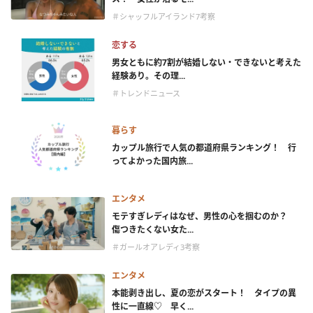
＃シャッフルアイランド7考察
恋する
男女ともに約7割が結婚しない・できないと考えた
経験あり。その理...
＃トレンドニュース
暮らす
カップル旅行で人気の都道府県ランキング！ 行
ってよかった国内旅...
エンタメ
モテすぎレディはなぜ、男性の心を掴むのか？
傷つきたくない女た...
＃ガールオアレディ3考察
エンタメ
本能剥き出し、夏の恋がスタート！ タイプの異
性に一直線♡ 早く...