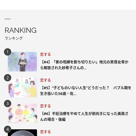
RANKING
ランキング
恋する
【#4】「家の呪縛を断ち切りたい」地元の男尊女卑か
ら解放された紗希子さんの...
恋する
【#5】“子どものいない人生”どうだった？ バブル期を
生き抜いた56歳・佐...
恋する
【#6】不妊治療をやめて人生が前向きになった美南さ
んの場合・後編
恋する