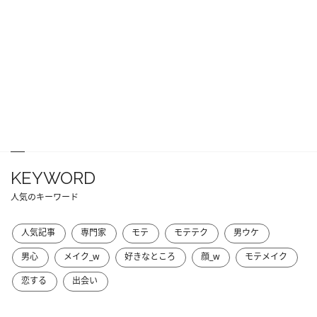
KEYWORD
人気のキーワード
人気記事
専門家
モテ
モテテク
男ウケ
男心
メイク_w
好きなところ
顔_w
モテメイク
恋する
出会い