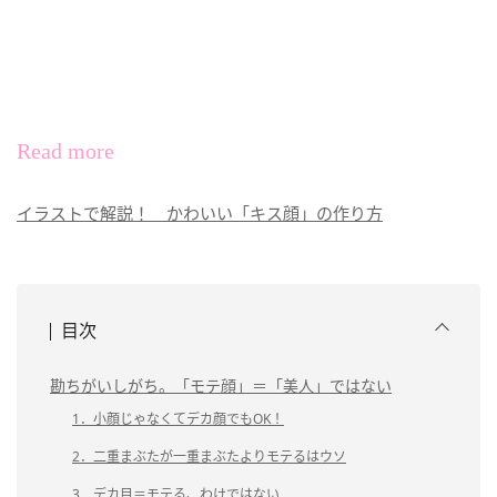
Read more
イラストで解説！ かわいい「キス顔」の作り方
目次
勘ちがいしがち。「モテ顔」＝「美人」ではない
1．小顔じゃなくてデカ顔でもOK！
2．二重まぶたが一重まぶたよりモテるはウソ
3．デカ目＝モテる、わけではない