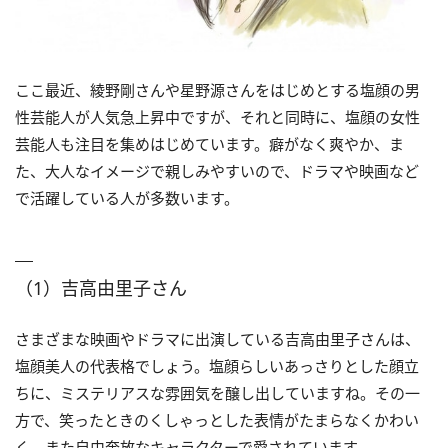
ここ最近、綾野剛さんや星野源さんをはじめとする塩顔の男
性芸能人が人気急上昇中ですが、それと同時に、塩顔の女性
芸能人も注目を集めはじめています。癖がなく爽やか、ま
た、大人なイメージで親しみやすいので、ドラマや映画など
で活躍している人が多数います。
（1）吉高由里子さん
さまざまな映画やドラマに出演している吉高由里子さんは、
塩顔美人の代表格でしょう。塩顔らしいあっさりとした顔立
ちに、ミステリアスな雰囲気を醸し出していますね。その一
方で、笑ったときのくしゃっとした表情がたまらなくかわい
く、また自由奔放なキャラクターで愛されています。