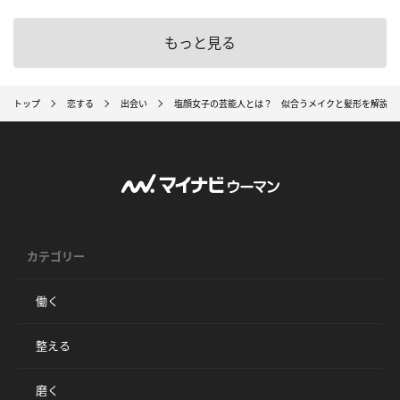
もっと見る
トップ
恋する
出会い
塩顔女子の芸能人とは？ 似合うメイクと髪形を解説【
カテゴリー
働く
整える
磨く