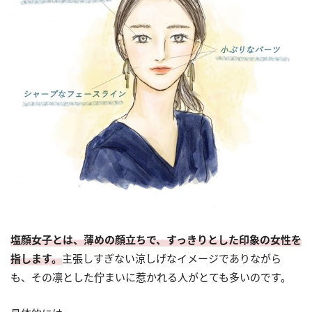
塩顔女子とは、薄めの顔立ちで、すっきりとした印象の女性を
指します。
主張しすぎない涼しげなイメージでありながら
も、その凛とした佇まいに惹かれる人がとても多いのです。