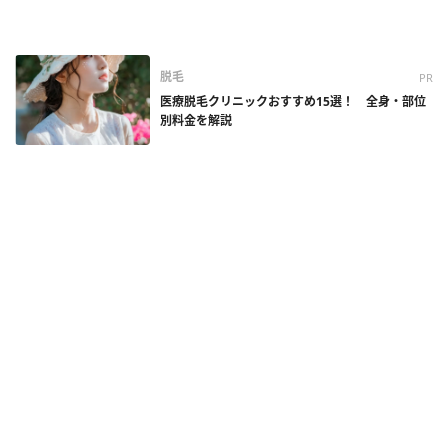
脱毛
PR
医療脱毛クリニックおすすめ15選！ 全身・部位
別料金を解説