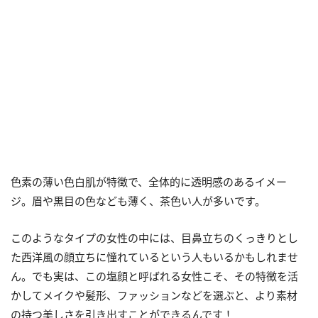
色素の薄い色白肌が特徴で、全体的に透明感のあるイメー
ジ。眉や黒目の色なども薄く、茶色い人が多いです。
このようなタイプの女性の中には、目鼻立ちのくっきりとし
た西洋風の顔立ちに憧れているという人もいるかもしれませ
ん。でも実は、この塩顔と呼ばれる女性こそ、その特徴を活
かしてメイクや髪形、ファッションなどを選ぶと、より素材
の持つ美しさを引き出すことができるんです！