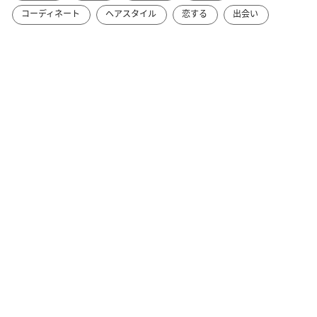
コーディネート
ヘアスタイル
恋する
出会い