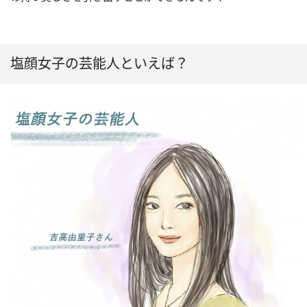
塩顔女子の芸能人といえば？