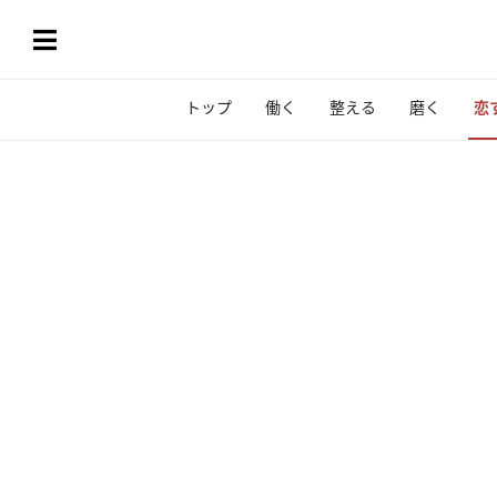
トップ
働く
整える
磨く
恋