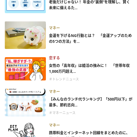
老後だけじゃない！ 年金の”裏側”を理解し、賢く
未来に備えるた...
マネー
金運を下げるNG行動とは？ 「金運アップのため
の5つの方法」を...
恋する
女性の「高年収」は婚活の強みに！ 「世帯年収
1,000万円超え...
＃トレンドニュース
マネー
【みんなのランチ代ランキング】「500円以下」が
最多、節約志向...
＃マネーニュース
マネー
携帯料金とインターネット回線をまとめたのに、