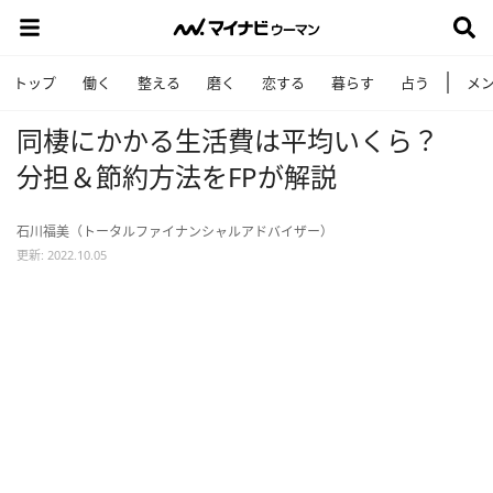
トップ
働く
整える
磨く
恋する
暮らす
占う
メ
同棲にかかる生活費は平均いくら？
分担＆節約方法をFPが解説
石川福美（トータルファイナンシャルアドバイザー）
更新: 2022.10.05