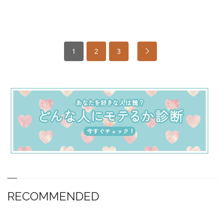
1
2
3
RECOMMENDED