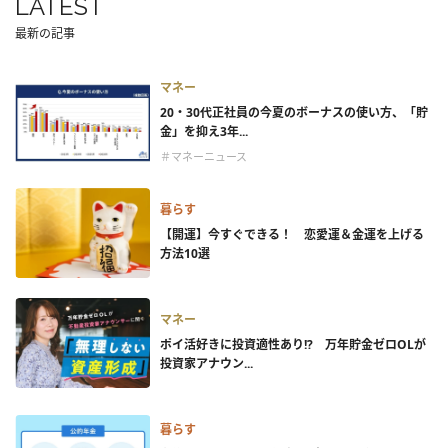
LATEST
最新の記事
マネー
20・30代正社員の今夏のボーナスの使い方、「貯
金」を抑え3年...
＃マネーニュース
暮らす
【開運】今すぐできる！ 恋愛運＆金運を上げる
方法10選
マネー
ポイ活好きに投資適性あり!? 万年貯金ゼロOLが
投資家アナウン...
暮らす