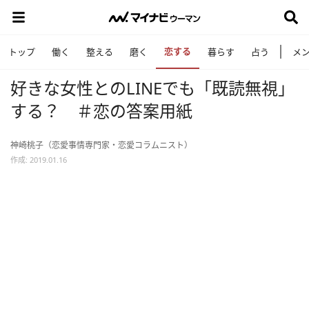
恋する
トップ
働く
整える
磨く
暮らす
占う
メ
好きな女性とのLINEでも「既読無視」
する？ ＃恋の答案用紙
神崎桃子（恋愛事情専門家・恋愛コラムニスト）
作成: 2019.01.16