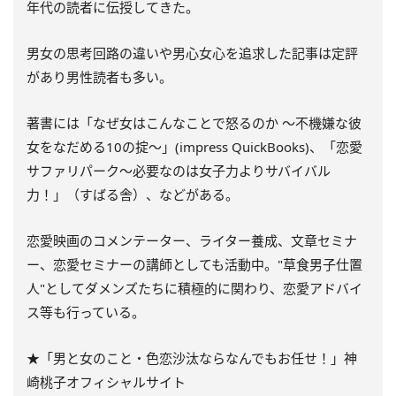
年代の読者に伝授してきた。
男女の思考回路の違いや男心女心を追求した記事は定評
があり男性読者も多い。
著書には「なぜ女はこんなことで怒るのか ～不機嫌な彼
女をなだめる10の掟～」(impress QuickBooks)、「恋愛
サファリパーク～必要なのは女子力よりサバイバル
力！」（すばる舎）、などがある。
恋愛映画のコメンテーター、ライター養成、文章セミナ
ー、恋愛セミナーの講師としても活動中。"草食男子仕置
人"としてダメンズたちに積極的に関わり、恋愛アドバイ
ス等も行っている。
★「男と女のこと・色恋沙汰ならなんでもお任せ！」神
崎桃子オフィシャルサイト