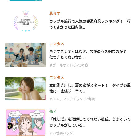
暮らす
カップル旅行で人気の都道府県ランキング！ 行
ってよかった国内旅...
エンタメ
モテすぎレディはなぜ、男性の心を掴むのか？
傷つきたくない女た...
＃ガールオアレディ3考察
エンタメ
本能剥き出し、夏の恋がスタート！ タイプの異
性に一直線♡ 早く...
＃シャッフルアイランド7考察
働く
「推し活」を理解してくれない彼氏。うまくいく
カップルがしている...
＃お仕事ハック