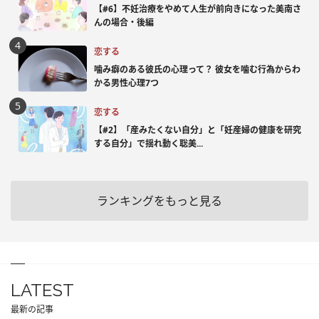
【#6】不妊治療をやめて人生が前向きになった美南さ
んの場合・後編
恋する
噛み癖のある彼氏の心理って？ 彼女を噛む行為からわ
かる男性心理7つ
恋する
【#2】「産みたくない自分」と「妊産婦の健康を研究
する自分」で揺れ動く聡美...
ランキングをもっと見る
LATEST
最新の記事