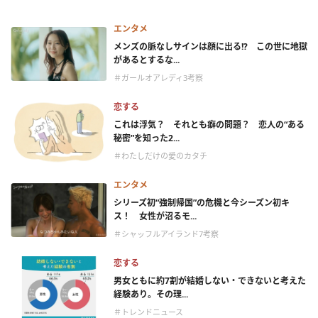
エンタメ
メンズの脈なしサインは顔に出る!? この世に地獄
があるとするな...
＃ガールオアレディ3考察
恋する
これは浮気？ それとも癖の問題？ 恋人の“ある
秘密”を知った2...
＃わたしだけの愛のカタチ
エンタメ
シリーズ初“強制帰国”の危機と今シーズン初キ
ス！ 女性が沼るモ...
＃シャッフルアイランド7考察
恋する
男女ともに約7割が結婚しない・できないと考えた
経験あり。その理...
＃トレンドニュース