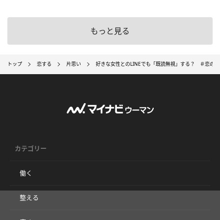
もっと見る
トップ
恋する
片思い
好きな女性とのLINEでも「既読無視」する？ ＃恋の
カテゴリー
働く
整える