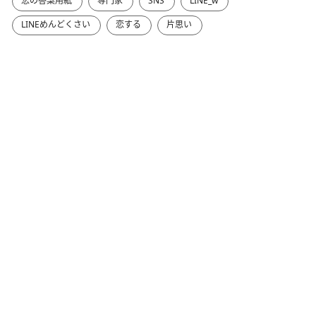
恋の答案用紙
専門家
SNS
LINE_w
LINEめんどくさい
恋する
片思い