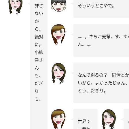
許さ
そういうとこやで。
ない
か
ら。
……。さちこ先輩、す、す
絶対
ん……。
に。
小柳
津さ
ん
なんで謝るの？ 同情と
も、
いから。よかったじゃん
だぎ
とう、だぎり。
り
も。
世界で
一番怖