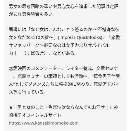
男女の思考回路の違いや男心女心を追求した記事は定評
があり男性読者も多い。
著書には「なぜ女はこんなことで怒るのか ～不機嫌な彼
女をなだめる10の掟～」(impress QuickBooks)、「恋愛
サファリパーク～必要なのは女子力よりサバイバル
力！」（すばる舎）、などがある。
恋愛映画のコメンテーター、ライター養成、文章セミナ
ー、恋愛セミナーの講師としても活動中。"草食男子仕置
人"としてダメンズたちに積極的に関わり、恋愛アドバイ
ス等も行っている。
★「男と女のこと・色恋沙汰ならなんでもお任せ！」神
崎桃子オフィシャルサイト
https://www.kanzakimomoko.com