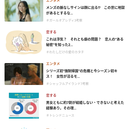
エンタメ
メンズの脈なしサインは顔に出る!? この世に地獄
があるとするな...
＃ガールオアレディ3考察
恋する
これは浮気？ それとも癖の問題？ 恋人の“ある
秘密”を知った2...
＃わたしだけの愛のカタチ
エンタメ
シリーズ初“強制帰国”の危機と今シーズン初キ
ス！ 女性が沼るモ...
＃シャッフルアイランド7考察
恋する
男女ともに約7割が結婚しない・できないと考えた
経験あり。その理...
＃トレンドニュース