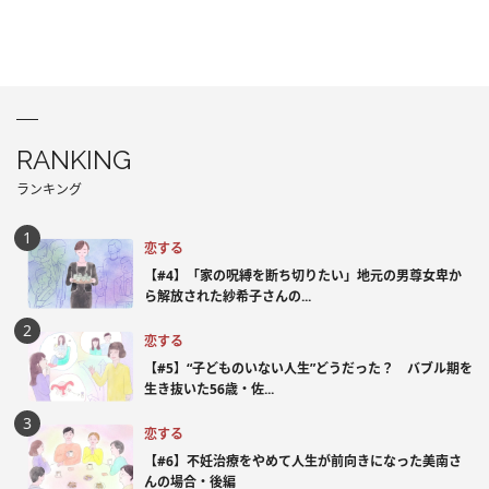
RANKING
ランキング
恋する
【#4】「家の呪縛を断ち切りたい」地元の男尊女卑か
ら解放された紗希子さんの...
恋する
【#5】“子どものいない人生”どうだった？ バブル期を
生き抜いた56歳・佐...
恋する
【#6】不妊治療をやめて人生が前向きになった美南さ
んの場合・後編