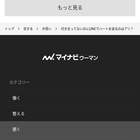
もっと見る
トップ
恋する
片思い
付き合ってないのにLINEでハートを送るのはアリ？ 
カテゴリー
働く
整える
磨く