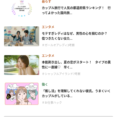
暮らす
カップル旅行で人気の都道府県ランキング！ 行
ってよかった国内旅...
エンタメ
モテすぎレディはなぜ、男性の心を掴むのか？
傷つきたくない女た...
＃ガールオアレディ3考察
エンタメ
本能剥き出し、夏の恋がスタート！ タイプの異
性に一直線♡ 早く...
＃シャッフルアイランド7考察
働く
「推し活」を理解してくれない彼氏。うまくいく
カップルがしている...
＃お仕事ハック