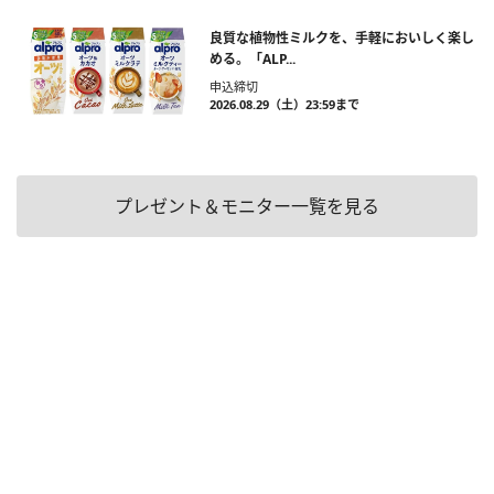
良質な植物性ミルクを、手軽においしく楽し
める。「ALP...
申込締切
2026.08.29（土）23:59まで
プレゼント＆モニター一覧を見る