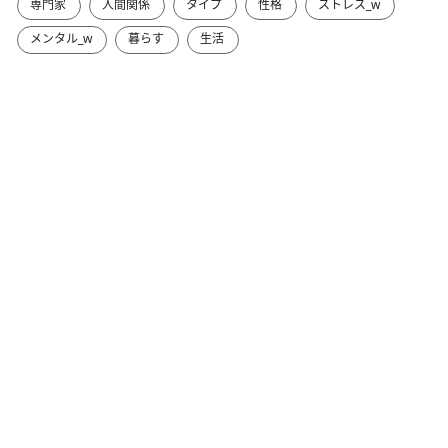
専門家
人間関係
タイプ
性格
ストレス_w
メンタル_w
暮らす
生活