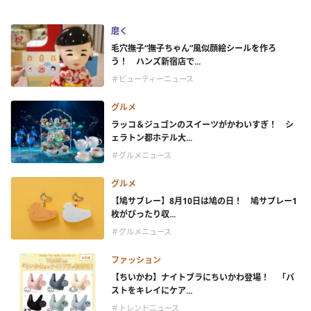
磨く
毛穴撫子“撫子ちゃん”風似顔絵シールを作ろ
う！ ハンズ新宿店で...
＃ビューティーニュース
グルメ
ラッコ＆ジュゴンのスイーツがかわいすぎ！ シ
ェラトン都ホテル大...
＃グルメニュース
グルメ
【鳩サブレー】8月10日は鳩の日！ 鳩サブレー1
枚がぴったり収...
＃グルメニュース
ファッション
【ちいかわ】ナイトブラにちいかわ登場！ 「バ
ストをキレイにケア...
＃トレンドニュース