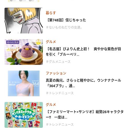
暮らす
【第748話】信じちゃった
＃ないものねだりの女達。
グルメ
【名古屋】ぴよりん史上初！ 爽やかな紫色が目
を引く「ブルーベリ...
＃グルメニュース
ファッション
真夏の胸元、さらっと軽やかに。ウンナナクール
「364ブラ」、通...
＃トレンドニュース
グルメ
【ファミリーマート×サンリオ】総勢26キャラクタ
ー!! 一度は...
＃トレンドニュース