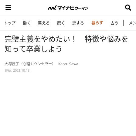
暮らす
トップ
働く
整える
磨く
恋する
占う
メ
完璧主義をやめたい！ 特徴や悩みを
知って卒業しよう
大塚統子（心理カウンセラー）
Kaoru Sawa
更新: 2021.10.18