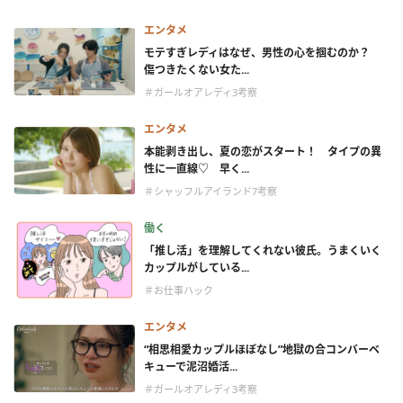
エンタメ
モテすぎレディはなぜ、男性の心を掴むのか？
傷つきたくない女た...
＃ガールオアレディ3考察
エンタメ
本能剥き出し、夏の恋がスタート！ タイプの異
性に一直線♡ 早く...
＃シャッフルアイランド7考察
働く
「推し活」を理解してくれない彼氏。うまくいく
カップルがしている...
＃お仕事ハック
エンタメ
“相思相愛カップルほぼなし”地獄の合コンバーベ
キューで泥沼婚活...
＃ガールオアレディ3考察