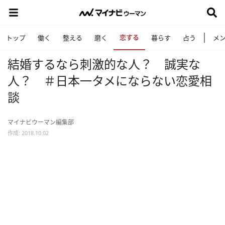
恋する
トップ
働く
整える
磨く
暮らす
占う
メ
結婚するなら刺激的な人？ 誠実な
人？ ＃日本一タメにならない恋愛相
談
マイナビウーマン編集部
作成: 2018.10.02