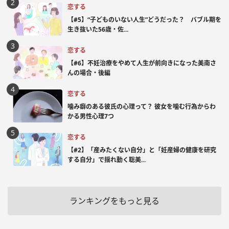
恋する
【#5】“子どものいない人生”どうだった？ バブル期を
生き抜いた56歳・佐...
恋する
【#6】不妊治療をやめて人生が前向きになった美南さ
んの場合・後編
恋する
噛み癖のある彼氏の心理って？ 彼女を噛む行為からわ
かる男性心理7つ
恋する
【#2】「産みたくない自分」と「妊産婦の健康を研究
する自分」で揺れ動く聡美...
ランキングをもっと見る