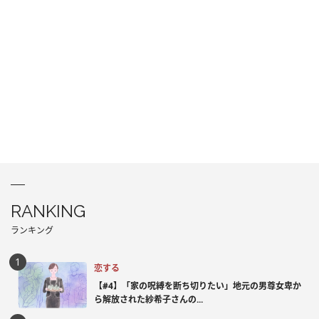
RANKING
ランキング
恋する
【#4】「家の呪縛を断ち切りたい」地元の男尊女卑か
ら解放された紗希子さんの...