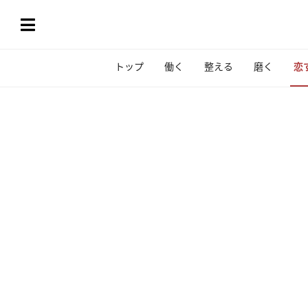
トップ
働く
整える
磨く
恋