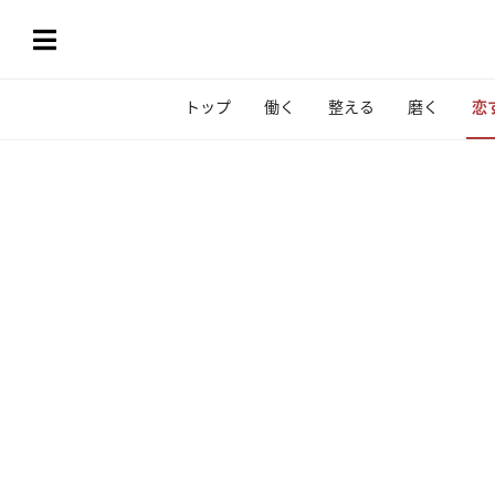
トップ
働く
整える
磨く
恋