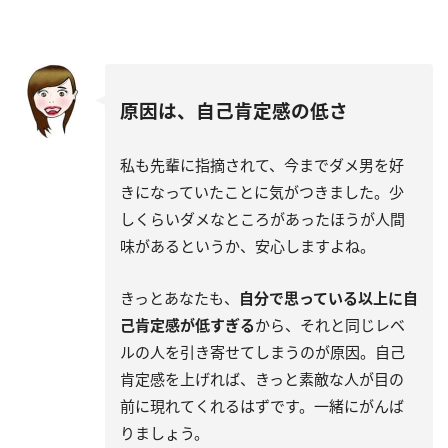
原因は、自己肯定感の低さ
私も先輩に指摘されて、今までダメ男を好
きになっていたことに気がつきました。少
しくらいダメなところがあったほうが人間
味があるというか、安心しますよね。
きっとあなたも、
自分で思っている以上に自
己肯定感が低すぎる
から、それと同じレベ
ルの人を引き寄せてしまうのが原因。自己
肯定感を上げれば、きっと素敵な人が目の
前に現れてくれるはずです。一緒にがんば
りましょう。