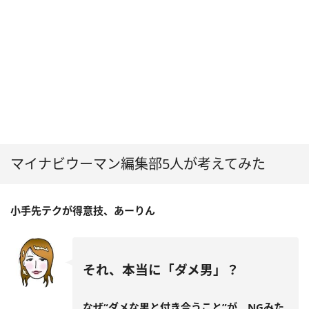
マイナビウーマン編集部5人が考えてみた
小手先テクが得意技、あーりん
それ、本当に「ダメ男」？
なぜ“ダメな男と付き合うこと”が、NGみた