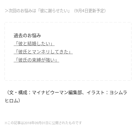
＞次回のお悩みは「彼に謝らせたい」（9月4日更新予定）
過去のお悩み
「彼と結婚したい」
「彼氏とマンネリしてきた」
「彼氏の束縛が強い」
（文・構成：マイナビウーマン編集部、イラスト：ヨシムラ
ヒロム）
※この記事は2018年09月01日に公開されたものです