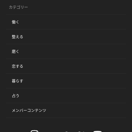
カテゴリー
働く
整える
磨く
恋する
暮らす
占う
メンバーコンテンツ