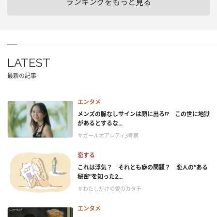
ランキングをもっと見る
LATEST
最新の記事
エンタメ
メンズの脈なしサインは顔に出る!? この世に地獄
があるとするな...
＃ガールオアレディ3考察
恋する
これは浮気？ それとも癖の問題？ 恋人の“ある
秘密”を知った2...
＃わたしだけの愛のカタチ
エンタメ