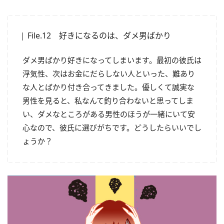
File.12 好きになるのは、ダメ男ばかり
ダメ男ばかり好きになってしまいます。最初の彼氏は
浮気性、次はお金にだらしない人といった、難あり
な人とばかり付き合ってきました。優しくて誠実な
男性を見ると、私なんて釣り合わないと思ってしま
い、ダメなところがある男性のほうが一緒にいて安
心なので、彼氏に選びがちです。どうしたらいいでし
ょうか？