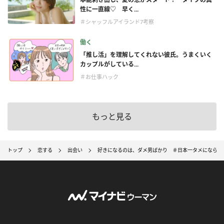
性に一直線♡ 早く...
＃シャッフルアイランド7考察
働く
「推し活」を理解してくれない彼氏。うまくいく
カップルがしている...
＃お仕事ハック
もっと見る
トップ
恋する
出会い
好きになるのは、ダメ男ばかり ＃日本一タメにならな