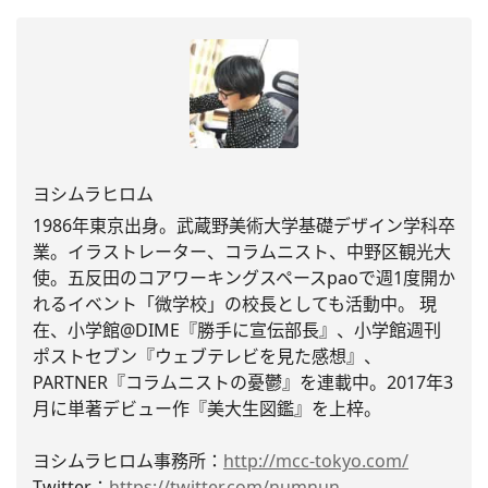
ヨシムラヒロム
1986年東京出身。武蔵野美術大学基礎デザイン学科卒
業。
イラストレーター、コラムニスト、中野区観光大
使。
五反田のコアワーキングスペースpaoで週1度開か
れるイベント
「微学校」の校長としても活動中。 現
在、小学館@DIME『勝手に宣伝部長』、
小学館週刊
ポストセブン『ウェブテレビを見た感想』、
PARTNER『コラムニストの憂鬱』を連載中。
2017年3
月に単著デビュー作『美大生図鑑』を上梓。
ヨシムラヒロム事務所：
http://mcc-tokyo.
com/
Twitter：
https://twitter.com/
numnun