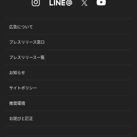
広告について
プレスリリース窓口
プレスリリース一覧
お知らせ
サイトポリシー
推奨環境
お詫びと訂正