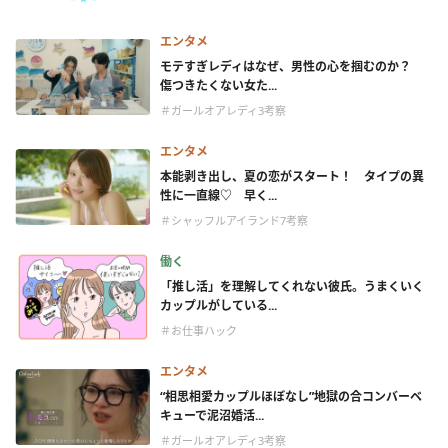
エンタメ
モテすぎレディはなぜ、男性の心を掴むのか？
傷つきたくない女た...
＃ガールオアレディ3考察
エンタメ
本能剥き出し、夏の恋がスタート！ タイプの異
性に一直線♡ 早く...
＃シャッフルアイランド7考察
働く
「推し活」を理解してくれない彼氏。うまくいく
カップルがしている...
＃お仕事ハック
エンタメ
“相思相愛カップルほぼなし”地獄の合コンバーベ
キューで泥沼婚活...
＃ガールオアレディ3考察