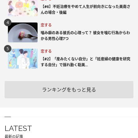
【#6】不妊治療をやめて人生が前向きになった美南さ
んの場合・後編
恋する
噛み癖のある彼氏の心理って？ 彼女を噛む行為からわ
かる男性心理7つ
恋する
【#2】「産みたくない自分」と「妊産婦の健康を研究
する自分」で揺れ動く聡美...
ランキングをもっと見る
LATEST
最新の記事