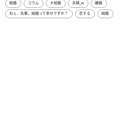
結婚
コラム
＃結婚
夫婦_w
離婚
ねぇ、先輩。結婚って幸せですか？
恋する
結婚