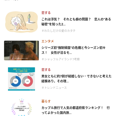
恋する
これは浮気？ それとも癖の問題？ 恋人の“ある
秘密”を知った2...
＃わたしだけの愛のカタチ
エンタメ
シリーズ初“強制帰国”の危機と今シーズン初キ
ス！ 女性が沼るモ...
＃シャッフルアイランド7考察
恋する
男女ともに約7割が結婚しない・できないと考えた
経験あり。その理...
＃トレンドニュース
暮らす
カップル旅行で人気の都道府県ランキング！ 行
ってよかった国内旅...