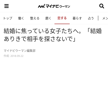
恋する
トップ
働く
整える
磨く
暮らす
占う
メ
結婚に焦っている女子たちへ。「結婚
ありきで相手を探さないで」
マイナビウーマン編集部
作成: 2018.09.22