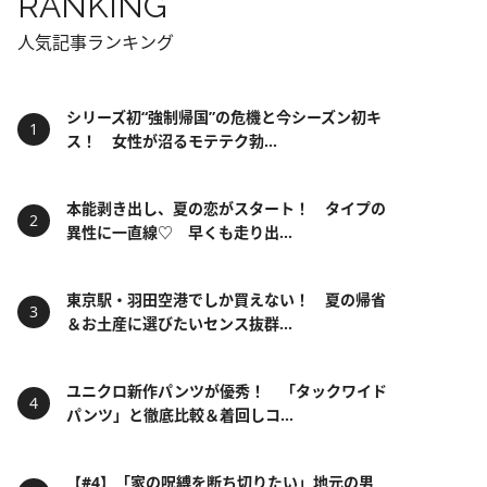
RANKING
人気記事ランキング
シリーズ初“強制帰国”の危機と今シーズン初キ
ス！ 女性が沼るモテテク勃...
本能剥き出し、夏の恋がスタート！ タイプの
異性に一直線♡ 早くも走り出...
東京駅・羽田空港でしか買えない！ 夏の帰省
＆お土産に選びたいセンス抜群...
ユニクロ新作パンツが優秀！ 「タックワイド
パンツ」と徹底比較＆着回しコ...
【#4】「家の呪縛を断ち切りたい」地元の男