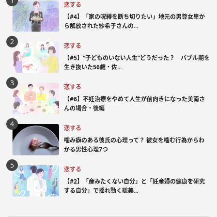
恋する
【#4】「家の呪縛を断ち切りたい」地元の男尊女卑か
ら解放された紗希子さんの...
恋する
【#5】“子どものいない人生”どうだった？ バブル期を
生き抜いた56歳・佐...
恋する
【#6】不妊治療をやめて人生が前向きになった美南さ
んの場合・後編
恋する
噛み癖のある彼氏の心理って？ 彼女を噛む行為からわ
かる男性心理7つ
恋する
【#2】「産みたくない自分」と「妊産婦の健康を研究
する自分」で揺れ動く聡美...