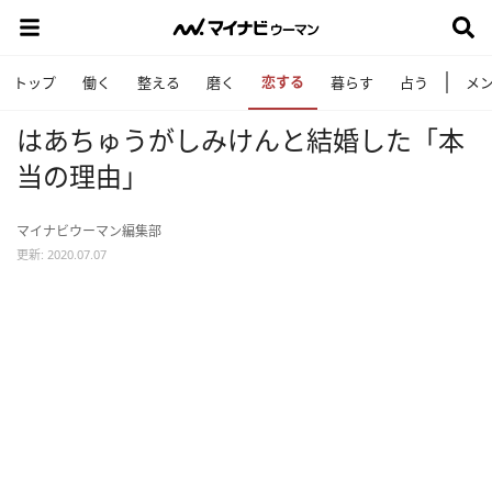
恋する
トップ
働く
整える
磨く
暮らす
占う
メ
はあちゅうがしみけんと結婚した「本
当の理由」
マイナビウーマン編集部
更新: 2020.07.07