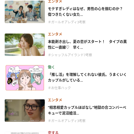
エンタメ
モテすぎレディはなぜ、男性の心を掴むのか？
傷つきたくない女た...
＃ガールオアレディ3考察
エンタメ
本能剥き出し、夏の恋がスタート！ タイプの異
性に一直線♡ 早く...
＃シャッフルアイランド7考察
働く
「推し活」を理解してくれない彼氏。うまくいく
カップルがしている...
＃お仕事ハック
エンタメ
“相思相愛カップルほぼなし”地獄の合コンバーベ
キューで泥沼婚活...
＃ガールオアレディ3考察
恋する